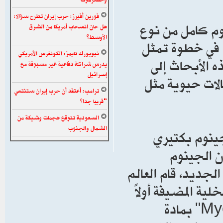
فورين أفيرز: حرب إيران تطرح سؤالا:
نوم كامل من نوع
هل حان انسحاب أمريكا من الشرق
الأوسط؟
ة" في خطوة تمثل
نيويورك تايمز: الكونغرس الأمريكي
 الأبحاث إلى
يدرس شراكة دفاعية غير مسبوقة مع
إسرائيل
الات حيوية مثل
ترامب: أعتقد أن حرب إيران ستنتهي
“قريبا جدا”
السعودية تتوقع هجمات وشيكة من
الشمال والجنوب
 عام 2010 بتخليق جينوم بكتيري
أن الجينوم
لجديد، قام العالم
ة المضيفة أولاً
عبر معالجة بكتيريا "Mycoplasma capricolum" بمادة