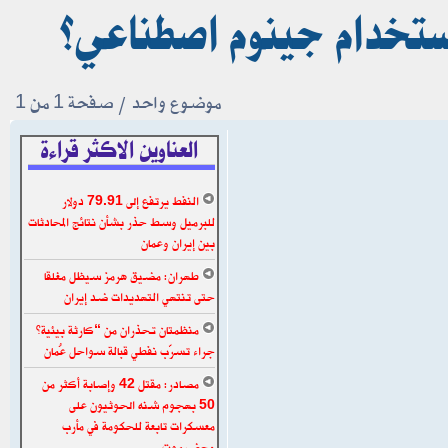
باستخدام جينوم اصطناعي؟
موضوع واحد • صفحة
1
من
1
العناوين الاكثر قراءة
النفط يرتفع إلى 79.91 دولار
للبرميل وسط حذر بشأن نتائج المحادثات
بين إيران وعمان
طهران: مضيق هرمز سيظل مغلقا
حتى تنتهي التهديدات ضد إيران
منظمتان تحذران من “كارثة بيئية”
جراء تسرّب نفطي قبالة سواحل عُمان
مصادر: مقتل 42 وإصابة أكثر من
50 بهجوم شنه الحوثيون على
معسكرات تابعة للحكومة في مأرب
وحضرموت