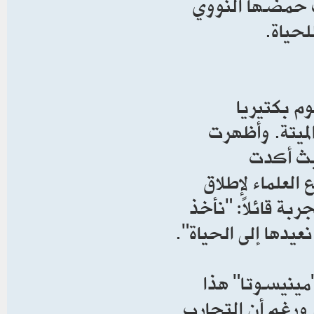
 إتلاف حمضها النووي
لحياة.
م بكتيريا
 الخلايا الميتة. وأظهرت
حيث أكدت
العلماء لإطلاق
بة قائلاً: "نأخذ
يدها إلى الحياة".
مينيسوتا" هذا
 ورغم أن التجارب