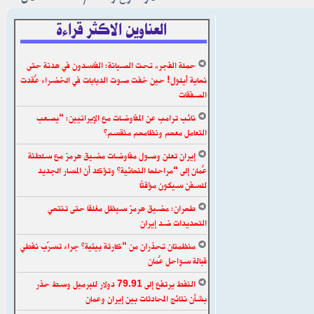
العناوين الاكثر قراءة
حملة الفجر» تحت الصيانة: الفاسدون في هدنة حتى
نهاية أيلول! حين خفت صوت الدبابات في الخضراء عُقدت
الصفقات
نائب ترامب عن المفاوضات مع الإيرانيين: “يصعب
التعامل معهم ونظامهم منقسم”
إيران تعلن وصول مفاوضات مضيق هرمز مع سلطنة
عُمان إلى “مراحلها النهائية” وتؤكد أن المسار الجديد
للسفن سيكون مؤقتًا
طهران: مضيق هرمز سيظل مغلقا حتى تنتهي
التهديدات ضد إيران
منظمتان تحذران من “كارثة بيئية” جراء تسرّب نفطي
قبالة سواحل عُمان
النفط يرتفع إلى 79.91 دولار للبرميل وسط حذر
بشأن نتائج المحادثات بين إيران وعمان