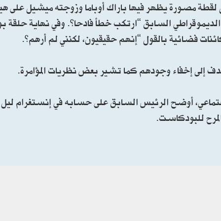
ة مصورة يظهر فيها باراك أوباما وزوجته ميشيل على هيئة 
يس الديموقراطي السابق “ارتكب خطأ فادحا”. وفي نهاية حلقة 
ائنات فضائية بالقول “إنهم حقيقيون، لكنني لم أرهم”.
ف إلى إخفاء وجودهم كما تشير بعض نظريات المؤامرة.
جتماعي، أوضح الرئيس السابق على حسابه في إنستغرام ليل ا
المرح للبودكاست.