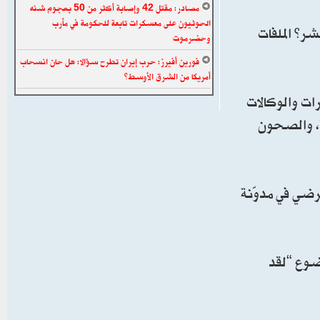
مصادر: مقتل 42 وإصابة أكثر من 50 بهجوم شنه
الحوثيون على معسكرات تابعة للحكومة في مأرب
ر” الملفات
وحضرموت
فورين أفيرز: حرب إيران تطرح سؤالا: هل حان انسحاب
أمريكا من الشرق الأوسط؟
ات والوكالات
ة، والصحون
ضي في مدوّنة
ضوع “لقد