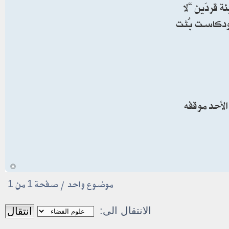
قردَين “لا
بودكاست بُثت
لأحد موقفه
أ
موضوع واحد • صفحة
1
من
1
الانتقال الى: