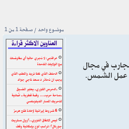
موضوع واحد • صفحة
1
من
1
العناوين الاكثر قراءة
عراقجي: لا نجري حاليا أي مفاوضات
 تجارب في مجال
مع الولايات المتحدة
كي عمل الشمس.
الحلف الذي كنا نريد والمطب الذي
يجب ان نحاذر د سعد ناجي جواد
«الحرس الثوري» يعتبر المضيق
«ساحة حرب»… وقمة قطرية ـ عُمانية
لتحريك المسار الدبلوماسي
6 شروط إيرانية لإعادة فتح هرمز
ليس الاتفاق النووي..”وول ستريت
جورنال”: ترامب لوح بإمكانية وقف