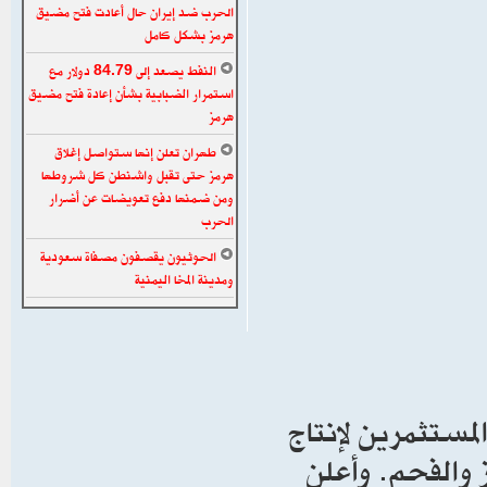
الحرب ضد إيران حال أعادت فتح مضيق
هرمز بشكل كامل
النفط يصعد إلى 84.79 دولار مع
استمرار الضبابية بشأن إعادة فتح مضيق
هرمز
طهران تعلن إنها ستواصل إغلاق
هرمز حتى تقبل واشنطن كل شروطها
ومن ضمنها دفع تعويضات عن أضرار
الحرب
الحوثيون يقصفون مصفاة سعودية
ومدينة المخا اليمنية
لمستثمرين لإنتاج
ز والفحم. وأعلن