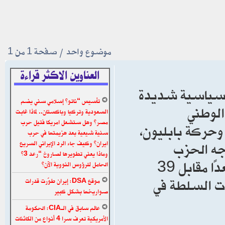
موضوع واحد • صفحة
1
من
1
العناوين الاكثر قراءة
ة سياسية شديدة
تأسيس “ناتو” إسلامي سني يضم
الوطني
السعودية وتركيا وباكستان.. لماذا غابت
مصر؟ وهل ستشعل امريكا فتيل حرب
وحركة بابليون،
سنية شيعية بعد هزيمتها في حرب
وجه الحزب
ايران؟ وكيف جاء الرد الإيراني السريع
وماذا يعني تطويرها لصاروخ “رعد 3”
الديمقراطي الكردستاني، إذ يملك التحالف 42 مقعدًا مقابل 39
الحامل للرؤوس النووية الآن؟
نات السلطة في
موقع DSA: إيران طوّرت قدرات
صواريخها بشكل كبير
عالم سابق في الـCIA: الحكومة
الأمريكية تعرف سرا 4 أنواع من الكائنات