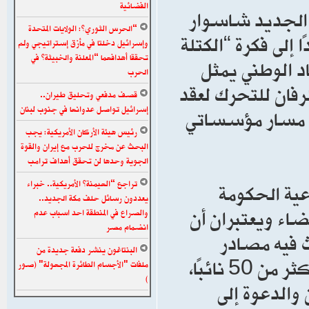
الفضائية
 الجديد شاسوار
“الحرس الثوري”: الولايات المتحدة
إلى فكرة “الكتلة
وإسرائيل دخلتا في مأزق إستراتيجي ولم
تحققا أهدافهما “المعلنة والخبيثة” في
حاد الوطني يمثل
الحرب
رفان للتحرك لعقد
قصف مدفعي وتحليق طيران..
إسرائيل تواصل عدوانها في جنوب لبنان
ض مسار مؤسساتي
رئيس هيئة الأركان الأمريكية: يجب
البحث عن مخرج للحرب مع إيران والقوة
الجوية وحدها لن تحقق أهداف ترامب
تراجع “الهيمنة” الأمريكية.. خبراء
رعية الحكومة
يعددون رسائل حلف مكة الجديد..
ضاء ويعتبران أن
والصراع في المنطقة احد اسباب عدم
انضمام مصر
ث فيه مصادر
البنتاغون ينشر دفعة جديدة من
سياسية عن مساعٍ لرفع عدد داعمي الجلسة إلى أكثر من 50 نائبًا،
ملفات "الأجسام الطائرة المجهولة" (صور
)
والدعوة إلى