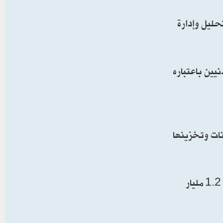
حليل وإدارة
يين باعتباره
نات وتخزينها
ويعد “مشروع نيمبوس”، الذي وقّعته شركتا “غوغل” و”أمازون” مع الحكومة الإسرائيلية في أبريل/نيسان 2021 بقيمة 1.2 مليار