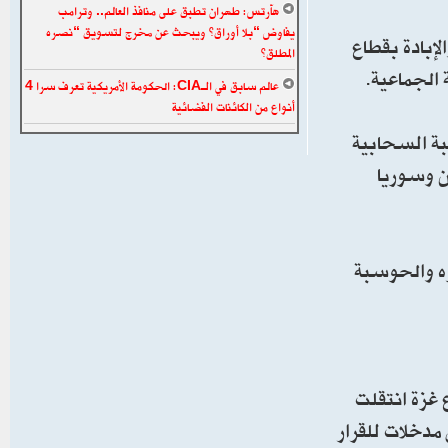
هآرتس: طهران تطبق على منافذ العالم.. وترامب
يفاوض “بلا أوراق” ويبحث عن مخرج لتسويق “نصره
إبادة بقطاع
المطلق”
 الجماعية.
عالم سابق في الـCIA: الحكومة الأمريكية تعرف سرا 4
أنواع من الكائنات الفضائية
بة السحابية
ن وسوريا
وه والحوسبة
 غزة انتقلت
 مدخلات للقرار