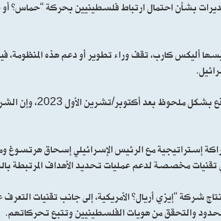
ء تقديرات بشأن احتمال ارتباط فلسطينيين بحركة “حماس” أو
يسها أليكس كارب، تقف وراء تطوير أو دعم هذه المنظومة، في
رائيل.
وقال كارب إن الطلب الإسرائيلي على التقنيات المتقدمة ارتفع ب
ت “بالانتير” اتفاقية شراكة إستراتيجية مع الرئيس الإسرائيلي إسحاق هرتس
لي تقنيات مخصصة لدعم عمليات تحديد الأهداف المرتبطة با
ج شركة “إيزي أريال” الأمريكية، إلى جانب تقنيات التعرف ع
الحدود والتحقق من هويات الفلسطينيين وتتبع تحركاتهم.