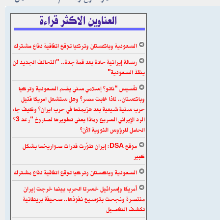
العناوين الاكثر قراءة
السعودية وباكستان وتركيا توقع اتفاقية دفاع مشترك
رسالة إيرانية حادة بعد قمة جدة.. "التحالف الجديد لن
ينقذ السعودية"
تأسيس “ناتو” إسلامي سني يضم السعودية وتركيا
وباكستان.. لماذا غابت مصر؟ وهل ستشعل امريكا فتيل
حرب سنية شيعية بعد هزيمتها في حرب ايران؟ وكيف جاء
الرد الإيراني السريع وماذا يعني تطويرها لصاروخ “رعد 3”
الحامل للرؤوس النووية الآن؟
موقع DSA: إيران طوّرت قدرات صواريخها بشكل
كبير
السعودية وباكستان وتركيا توقع اتفاقية دفاع مشترك
أمريكا وإسرائيل خسرتا الحرب بينما خرجت إيران
منتصرة ونجحت بتوسيع نفوذها.. صحيفة بريطانية
تكشف التفاصيل