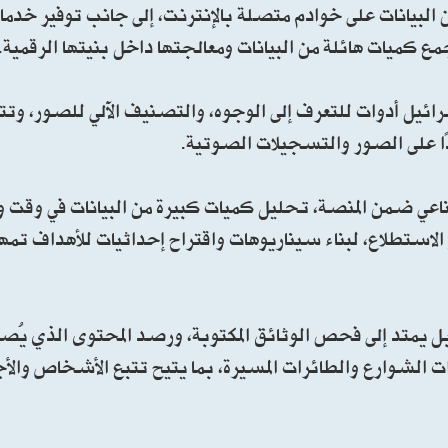
بيانات على خوادم متصلة بالإنترنت، إلى جانب توفير خدما
جمع كميات هائلة من البيانات ومعالجتها داخل بنيتها الرقمية.
ائيل أدوات للتعرف إلى الوجوه، والتصنيف الآلي للصور، وت
ًا على الصور والتسجيلات الصوتية.
ناعي ضمن المنصة، تحليل كميات كبيرة من البيانات في وقت
استطلاع، لبناء سيناريوهات واقتراح إحداثيات للأهداف تمهيد
، بل يمتد إلى فحص الوثائق المكتوبة، ورصد المحتوى الذي يُص
ات الشوارع والطائرات المسيرة، بما يتيح تتبع الأشخاص وا