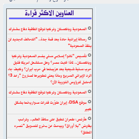
العناوين الاكثر قراءة
السعودية وباكستان وتركيا توقع اتفاقية دفاع مشترك
رسالة إيرانية حادة بعد قمة جدة.. "التحالف الجديد لن
ينقذ السعودية"
تأسيس “ناتو” إسلامي سني يضم السعودية وتركيا
وباكستان.. لماذا غابت مصر؟ وهل ستشعل امريكا فتيل
حرب سنية شيعية بعد هزيمتها في حرب ايران؟ وكيف جاء
الرد الإيراني السريع وماذا يعني تطويرها لصاروخ “رعد 3”
الحامل للرؤوس النووية الآن؟
السعودية وباكستان وتركيا توقع اتفاقية دفاع مشترك
موقع DSA: إيران طوّرت قدرات صواريخها بشكل
كبير
هآرتس: طهران تطبق على منافذ العالم.. وترامب
يفاوض “بلا أوراق” ويبحث عن مخرج لتسويق “نصره
المطلق”