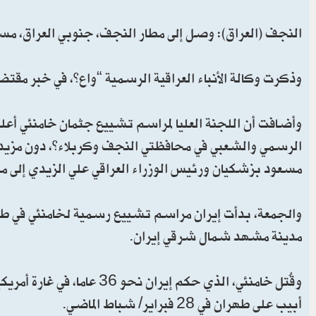
النجف (العراق): وصل إلى مطار النجف، جنوبي العراق، مساء 
وذكرت وكالة الأنباء العراقية الرسمية “واع”، في خبر م
وأضافت أن اللجنة العليا لمراسم تشييع جثمان خامنئي أع
الرسمي والشعبي في محافظتي النجف وكربلاء”، دون مزيد م
مسعود بزشكيان ورئيس الوزراء العراقي علي الزيدي إلى م
والجمعة، بدأت إيران مراسم تشييع رسمية لخامنئي في طه
مدينة مشهد شمال شرقي إيران.
وقُتل خامنئي، الذي حكم إي
أبيب على طهران في 28 فبراير/ شباط الماضي.