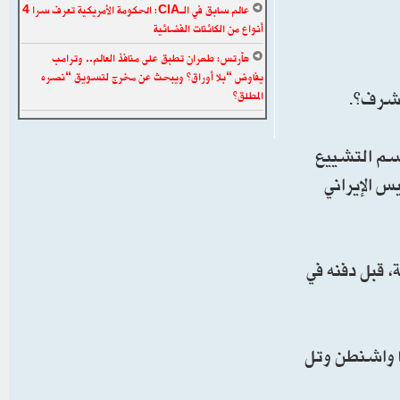
عالم سابق في الـCIA: الحكومة الأمريكية تعرف سرا 4
أنواع من الكائنات الفضائية
هآرتس: طهران تطبق على منافذ العالم.. وترامب
يفاوض “بلا أوراق” ويبحث عن مخرج لتسويق “نصره
لأشرف”.
المطلق”
اسم التشييع
س الإيراني
 قبل دفنه في
 بدأتها واشنطن وتل