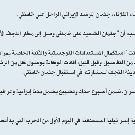
الثلاثاء، جثمان المرشد الإيراني الراحل علي خامنئي.
قتضب، أن “جثمان الشهيد علي خامنئي وصل إلى مطار النجف ا
لنت “استكمال الاستعدادات اللوجستية والفنية الخاصة بمر
ن التفاصيل.وقبل قليل، أفادت الوكالة بوصول كل من الرئي
دينة النجف للمشاركة في استقبال جثمان خامنئي.
ران، ضمن أسبوع حداد وتشييع يشمل مدنا إيرانية وعراقية،
ران نحو 36 عاما، في غارة أمريكية إسرائيلية استهدفته في اليوم الأول من الحرب التي