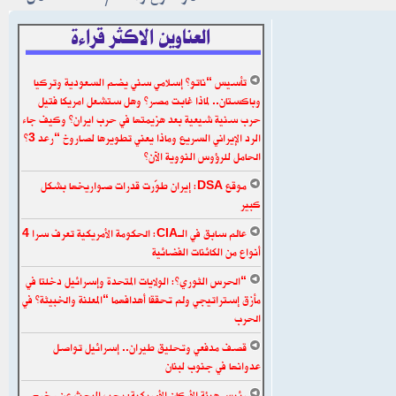
العناوين الاكثر قراءة
تأسيس “ناتو” إسلامي سني يضم السعودية وتركيا
وباكستان.. لماذا غابت مصر؟ وهل ستشعل امريكا فتيل
حرب سنية شيعية بعد هزيمتها في حرب ايران؟ وكيف جاء
الرد الإيراني السريع وماذا يعني تطويرها لصاروخ “رعد 3”
الحامل للرؤوس النووية الآن؟
موقع DSA: إيران طوّرت قدرات صواريخها بشكل
كبير
عالم سابق في الـCIA: الحكومة الأمريكية تعرف سرا 4
أنواع من الكائنات الفضائية
“الحرس الثوري”: الولايات المتحدة وإسرائيل دخلتا في
مأزق إستراتيجي ولم تحققا أهدافهما “المعلنة والخبيثة” في
الحرب
قصف مدفعي وتحليق طيران.. إسرائيل تواصل
عدوانها في جنوب لبنان
رئيس هيئة الأركان الأمريكية: يجب البحث عن مخرج