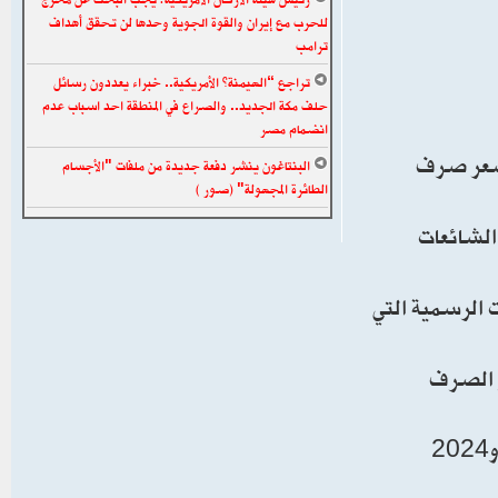
للحرب مع إيران والقوة الجوية وحدها لن تحقق أهداف
ترامب
تراجع “الهيمنة” الأمريكية.. خبراء يعددون رسائل
حلف مكة الجديد.. والصراع في المنطقة احد اسباب عدم
انضمام مصر
ر سعر صرف
البنتاغون ينشر دفعة جديدة من ملفات "الأجسام
الطائرة المجهولة" (صور )
الشائعات
 الرسمية التي
ر الصرف
وكان سعر صرف 100 دولار أميركي قد ثُبّت عند 130 ألف دينار عراقي في قانون الموازنة الثلاثية للعراق للأعوام 2023 و2024