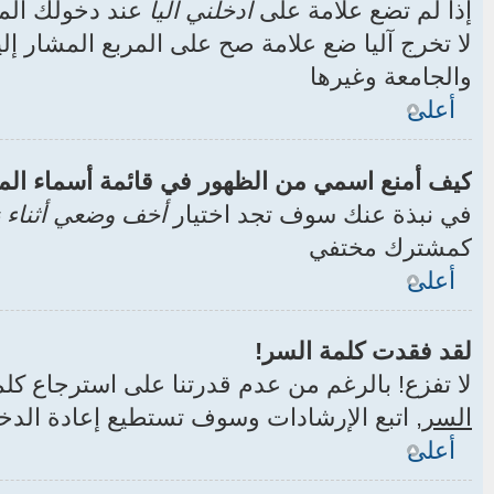
إذا لم تضع علامة على
أدخلني آليا
عند دخولك الم
لا تخرج آليا ضع علامة صح على المربع المشار إلي
والجامعة وغيرها
أعلى
كيف أمنع اسمي من الظهور في قائمة أسماء ال
في نبذة عنك سوف تجد اختيار
أخف وضعي أثناء ز
كمشترك مختفي
أعلى
لقد فقدت كلمة السر!
لا تفزع! بالرغم من عدم قدرتنا على استرجاع ك
السر
, اتبع الإرشادات وسوف تستطيع إعادة الد
أعلى