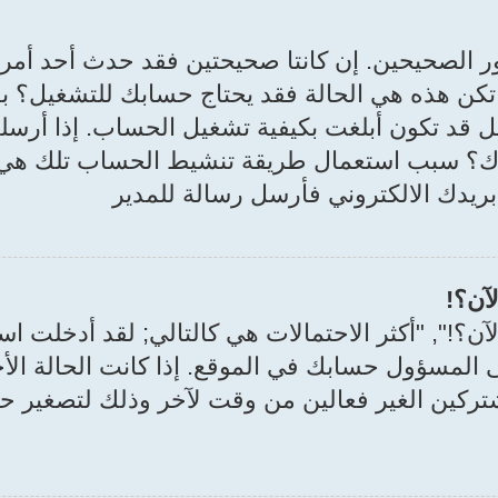
ين. إن كانتا صحيحتين فقد حدث أحد أمرين. إذا كان دعم PPA
م تكن هذه هي الحالة فقد يحتاج حسابك للتشغيل؟ بع
قد تكون أبلغت بكيفية تشغيل الحساب. إذا أرسلت إ
دك؟ سبب استعمال طريقة تنشيط الحساب تلك هي م
بريدك الالكتروني فأرسل رسالة للمدير
آن؟!
؟!", "أكثر الاحتمالات هي كالتالي; لقد أدخلت ا
ى المسؤول حسابك في الموقع. إذا كانت الحالة ا
شتركين الغير فعالين من وقت لآخر وذلك لتصغير حج