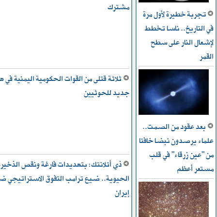
مشترك
تجربة خطيرة لأول مرة
في التاريخ.. ناسا تخطط
ﻹشعال النار على سطح
القمر
ثلاثة قتلى من القوات الحكومية اليمنية في 
جديد للحوثيين
بعد عقود من الصمت..
علماء يرصدون نبضا خافتا
من "عين زرقاء" في قلب
ذي أتلانتك: بتهديدات فارغة ونقص الذخيرة
مستعر أعظم
الحيوية.. ضيع ترامب التفوق الاستراتيجي ض
إيران