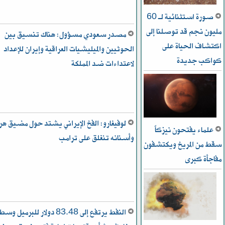
صورة استثنائية لـ 60
مليون نجم قد توصلنا إلى
مصدر سعودي مسؤول: هناك تنسيق بين
اكتشاف الحياة على
الحوثيين والميليشيات العراقية وإيران للإعداد
كواكب جديدة
لاعتداءات ضد المملكة
لوفيغارو: الفخ الإيراني يشتد حول مضيق هر
علماء يفتحون نيزكاً
وأسنانه تنغلق على ترامب
سقط من المريخ ويكتشفون
مفاجأة كبرى
النفط يرتفع إلى 83.48 دولار للبرميل وس