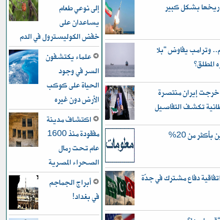
إلى نوعي طعام
يساعدان على
خفض الكوليسترول في الدم
.. وترامب يفاوض “بلا
علماء يكتشفون
المطلق”
السر في وجود
الحياة على كوكب
 خرجت إيران منتصرة
الأرض دون غيره
انية تكشف التفاصيل
اكتشاف مدينة
مفقودة منذ 1600
النزاهة في الأنبار.. زيادة ثروة المسؤولين بأكثر من 20%
عام تحت رمال
الصحراء المصرية
فاقية دفاع مشترك في جدّة
أبراج الجماجم
في بغداد!