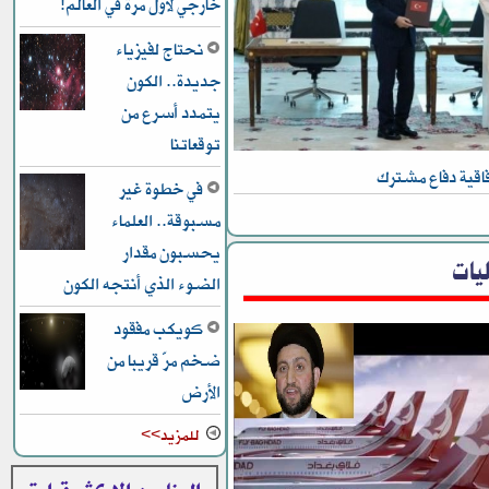
خارجي لأول مرة في العالم!
نحتاج لفيزياء
جديدة.. الكون
يتمدد أسرع من
توقعاتنا
اقية دفاع مشترك
في خطوة غير
مسبوقة.. العلماء
يحسبون مقدار
يات
الضوء الذي أنتجه الكون
كويكب مفقود
ضخم مرّ قريبا من
الأرض
للمزيد>>