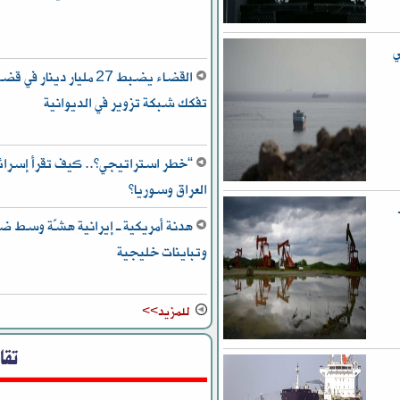
ي
القضاء يضبط 27 مليار دينا
تفكك شبكة تزوير في الديوانية
“خطر استراتيجي”.. كيف تقرأ إسرائيل
العراق وسوريا؟
ط
هدنة أمريكية ـ إيرانية هشّة وسط ض
وتباينات خليجية
للمزيد>>
تقا