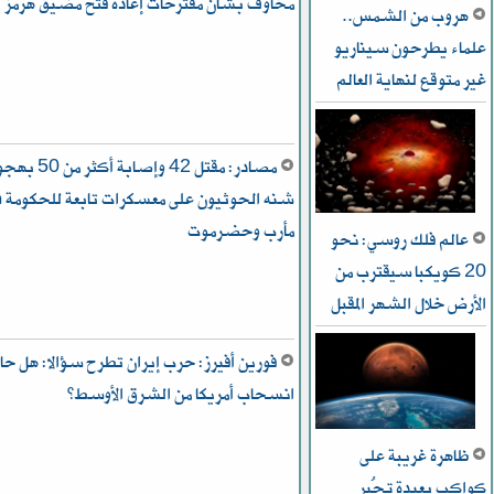
مخاوف بشأن مقترحات إعادة فتح مضيق هرمز
هروب من الشمس..
علماء يطرحون سيناريو
غير متوقع لنهاية العالم
مصادر: مقتل 42 وإصابة أكثر م
شنه الحوثيون على معسكرات تابعة للحكومة ف
مأرب وحضرموت
عالم فلك روسي: نحو
20 كويكبا سيقترب من
الأرض خلال الشهر المقبل
فورين أفيرز: حرب إيران تطرح سؤالا: هل حا
انسحاب أمريكا من الشرق الأوسط؟
ظاهرة غريبة على
كواكب بعيدة تُحير