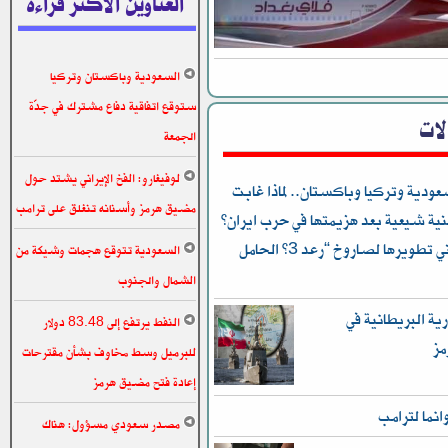
العناوين الاكثر قراءة
السعودية وباكستان وتركيا
ستوقع اتفاقية دفاع مشترك في جدّة
الات
الجمعة
لوفيغارو: الفخ الإيراني يشتد حول
دية وتركيا وباكستان.. لماذا غابت
مضيق هرمز وأسنانه تنغلق على ترامب
ة شيعية بعد هزيمتها في حرب ايران؟
وكيف جاء الرد الإيراني السريع وماذا يعني تطويرها لصاروخ “رعد 3” الحامل
السعودية تتوقع هجمات وشيكة من
الشمال والجنوب
ية البريطانية في
النفط يرتفع إلى 83.48 دولار
مز
للبرميل وسط مخاوف بشأن مقترحات
إعادة فتح مضيق هرمز
انما لترامب
مصدر سعودي مسؤول: هناك