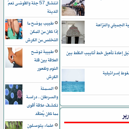
انتشال 57 جثة والفوضى تعمّ
المدينة
طبيب يوضح ما
ر في قضية الجميلي والنزاهة
إذا كان من الممكن
التخلص من الكرش
طبيبة توضح
 إعادة تأهيل خط أنابيب النفط بين
العلاقة بين قلة
النوم وظهور
غوط إسرائيلية
الكرش
السمنة
والسرطان.. دراسة
تكشف علاقة أقوى
رير
مما كان يُعتقد
علماء يتوصلون