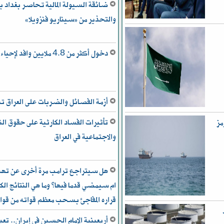
ضائقة السيولة المالية تحاصر بغداد بي
والتحذير من «سيناريو فنزويلا»
دخول أكثر من 4.8 ملايين وافد لإحياء “أربعينية الحسين”
أزمة الفصائل والضربات على العراق
تأثيرات الفساد الكارثية على حقوق ال
مز
والاجتماعية في العراق
هل سيتراجع ترامب مرة أخرى عن تهدي
ام سيمضي قدما فيها؟ وما هي النتائج الكب
قراره المفاجئ بسحب معظم قواته من قوا
ط
أربعينية الإمام الحسين في إيران.. تعب