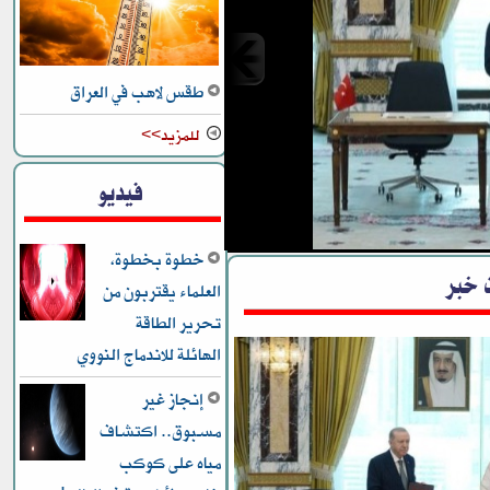
طقس لاهب في العراق
للمزيد>>
ع مشترك
فيديو
خطوة بخطوة،
 خبر
العلماء يقتربون من
تحرير الطاقة
الهائلة للاندماج النووي
إنجاز غير
مسبوق.. اكتشاف
مياه على كوكب