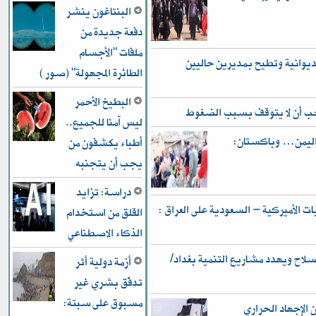
البنتاغون ينشر
دفعة جديدة من
ملفات "الأجسام
ديوانية وتطيح بمديرين حاليين
الطائرة المجهولة" (صور )
البطيخ الأحمر
يجب أن لا يتوقف بسبب الضغوط
ليس آمنا للجميع..
 واليمن… وباكستان:
أطباء يكشفون من
يجب أن يتجنبه
دراسة: تزايد
 الأميركية – السعودية على العراق :
القلق من استخدام
الذكاء الاصطناعي
ح ويهدد مشاريع التنمية بغداد/
أزمة دولية أثر
تدفّق بشري غير
مسبوق على سبتة:
ن الإجهاد الحراري