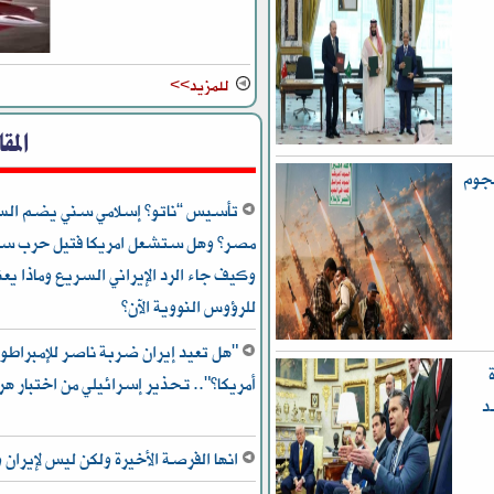
للمزيد>>
المق
هجوم
تأسيس “ناتو” إسلامي سني يضم السعو
مصر؟ وهل ستشعل امريكا فتيل حرب سني
للرؤوس النووية الآن؟
"هل تعيد إيران ضربة ناصر للإمبراطور
أمريكا؟".. تحذير إسرائيلي من اختبار هر
د
انها الفرصة الأخيرة ولكن ليس لإيران و