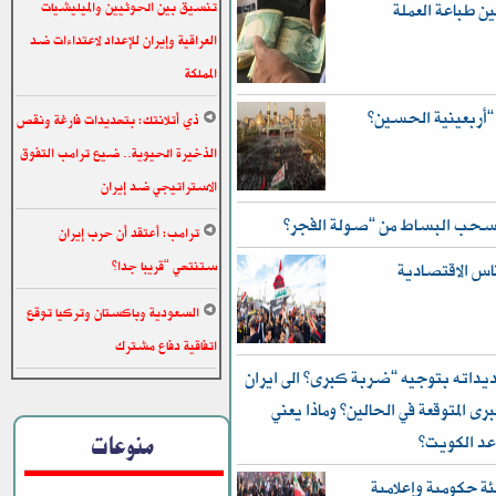
تنسيق بين الحوثيين والميليشيات
ن طباعة العملة
العراقية وإيران للإعداد لاعتداءات ضد
المملكة
ذي أتلانتك: بتهديدات فارغة ونقص
الذخيرة الحيوية.. ضيع ترامب التفوق
الاستراتيجي ضد إيران
 تسحب البساط من “صولة الفجر”
ترامب: أعتقد أن حرب إيران
ستنتهي “قريبا جدا”
ناس الاقتصادية
السعودية وباكستان وتركيا توقع
اتفاقية دفاع مشترك
داته بتوجيه “ضربة كبرى” الى ايران
رى المتوقعة في الحالين؟ وماذا يعني
منوعات
عد الكويت؟
ئة حكومية وإعلامية