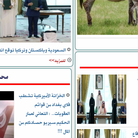
السعودية وباكستان وتركيا توقع اتف
للمزيد>>
محل
الخزانة الأميركية تشطب
فلاي بغداد من قوائم
العقوبات.. : التهاني لعمار
الحكيم سيربو حصادكم من
المال !!!
اع