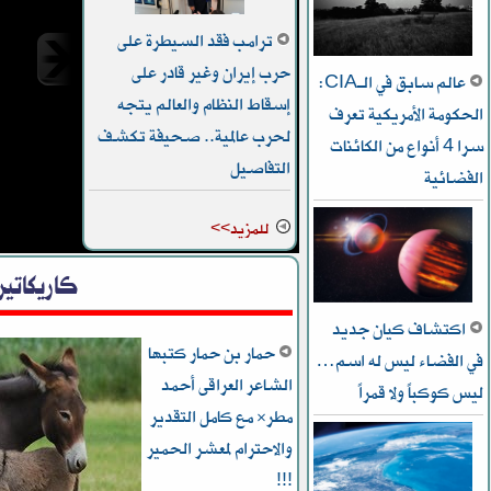
ترامب فقد السيطرة على
حرب إيران وغير قادر على
عالم سابق في الـCIA:
إسقاط النظام والعالم يتجه
الحكومة الأمريكية تعرف
لحرب عالمية.. صحيفة تكشف
سرا 4 أنواع من الكائنات
السعود
التفاصيل
الفضائية
للمزيد>>
كاريكاتير
اكتشاف كيان جديد
حمار بن حمار كتبها
في الفضاء ليس له اسم…
الشاعر العراقى أحمد
ليس كوكباً ولا قمراً
مطر* مع كامل التقدير
والاحترام لمعشر الحمير
!!!