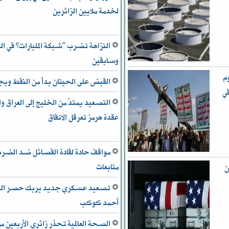
لخدمة ملايين الزائرين
النزاهة تضرب “شبكة المليارات” في ال
وسابقين
ن 50 بهجوم
القبض على الحيتان بدأ من النفط و
ي
التصعيد يمتدّ من الخليج إلى العراق
عقدة هرمز تعرقل الاتفاق
مواقف حادة لقادة الفصائل ضد الضربات
متابعات
ن
تصعيد عسكري جديد يربك حصر السلا
أحمد كوكب
الصحة العالمية تحذر زائري الأربعين م