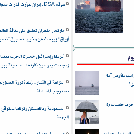
موقع DSA: إيران طوّرت قدرات صواريخها بشكل كبير
هآرتس: طهران تطبق على منافذ العالم
أوراق” ويبحث عن مخرج لتسويق “نصره 
وم
أمريكا وإسرائيل خسرتا الحرب بينما
ونجحت بتوسيع نفوذها.. صحيفة بريط
امب يفاوض “بلا
ق”
تستوجب المساءلة
 حرب حاسمة ولا
السعودية وباكستان وتركيا ستوقع ات
الجمعة
قادرة على حماية