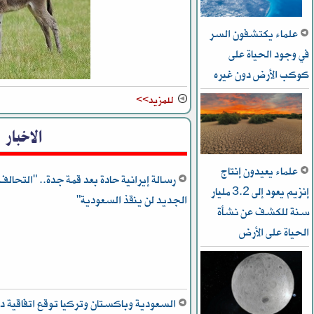
علماء يكتشفون السر
في وجود الحياة على
كوكب الأرض دون غيره
للمزيد>>
الاخبار
علماء يعيدون إنتاج
رسالة إيرانية حادة بعد قمة جدة.. "التحالف
إنزيم يعود إلى 3.2 مليار
الجديد لن ينقذ السعودية"
سنة للكشف عن نشأة
الحياة على الأرض
السعودية وباكستان وتركيا توقع اتفاقية دف