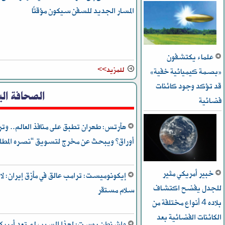
المسار الجديد للسفن سيكون مؤقتًا
علماء يكتشفون
للمزيد>>
«بصمة كيميائية خفية»
قد تؤكد وجود كائنات
الصحافة الي
فضائية
هآرتس: طهران تطبق على منافذ العالم.. وتر
أوراق” ويبحث عن مخرج لتسويق “نصره المطل
خبير أمريكي مثير
إيكونوميست: ترامب عالق في مأزق إيران: لا
للجدل يفضح اكتشاف
سلام مستقر
بلاده 4 أنواع مختلفة من
الكائنات الفضائية بعد
واشنطن بوست: لهذا السبب لم تعد أمريكا 