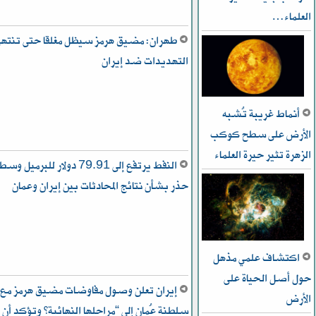
العلماء…
طهران: مضيق هرمز سيظل مغلقا حتى تنته
التهديدات ضد إيران
أنماط غريبة تُشبه
الأرض على سطح كوكب
الزهرة تثير حيرة العلماء
النفط يرتفع إلى 79.91 دولار للبرميل وس
حذر بشأن نتائج المحادثات بين إيران وعمان
اكتشاف علمي مذهل
حول أصل الحياة على
إيران تعلن وصول مفاوضات مضيق هرمز مع
الأرض
سلطنة عُمان إلى “مراحلها النهائية” وتؤكد أن