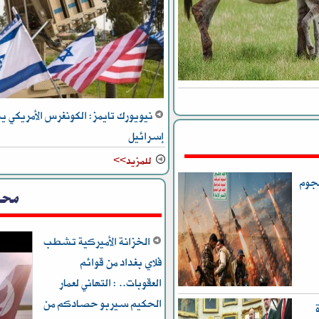
نيويورك تايمز: الكونغرس الأمريكي 
إسرائيل
للمزيد>>
هجوم
محل
الخزانة الأميركية تشطب
فلاي بغداد من قوائم
العقوبات.. : التهاني لعمار
الحكيم سيربو حصادكم من