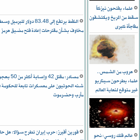
علماء يفتحون نيزكاً
سقط من المريخ ويكتشفون
النفط يرتفع إلى 83.48 دولار للبرميل وس
مفاجأة كبرى
مخاوف بشأن مقترحات إعادة فتح مضيق هرمز
هروب من الشمس..
مصادر: مقتل 42 وإصابة أكثر م
علماء يطرحون سيناريو
شنه الحوثيون على معسكرات تابعة للحكومة ف
غير متوقع لنهاية العالم
مأرب وحضرموت
فورين أفيرز: حرب إيران تطرح سؤالا: هل حا
عالم فلك روسي: نحو