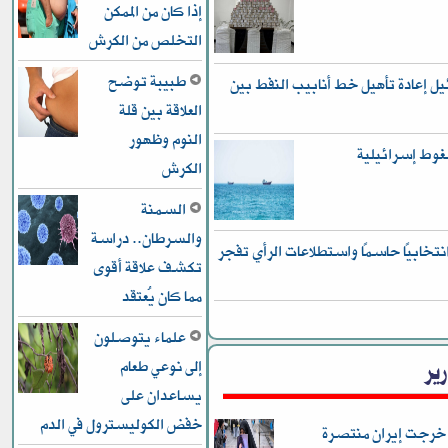
إذا كان من الممكن
التخلص من الكرش
طبيبة توضح
 إعادة تأهيل خط أنابيب النفط بين
العلاقة بين قلة
النوم وظهور
غوط إسرائيلية
الكرش
السمنة
والسرطان.. دراسة
رًا انتخابيًا حاسمًا واستطلاعات الرأي تفجر
تكشف علاقة أقوى
مما كان يُعتقد
علماء يتوصلون
رير
إلى نوعي طعام
يساعدان على
خفض الكوليسترول في الدم
 خرجت إيران منتصرة