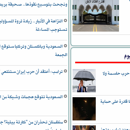
ونجحت بتوسيع نفوذها.. صحيفة بريط
تستوجب المساءلة
السعودية وباكستان وتركيا ستوقع ات
وم
الجمعة
ترامب: أعتقد أن حرب إيران ستنتهي “
 حرب حاسمة ولا
السعودية تتوقع هجمات وشيكة من ا
قادرة على حماية
منظمتان تحذران من “كارثة بيئية” جر
هدد ترامب وتهز