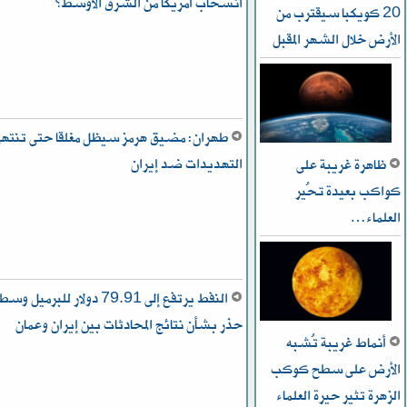
انسحاب أمريكا من الشرق الأوسط؟
20 كويكبا سيقترب من
الأرض خلال الشهر المقبل
طهران: مضيق هرمز سيظل مغلقا حتى تنته
التهديدات ضد إيران
ظاهرة غريبة على
كواكب بعيدة تُحير
العلماء…
النفط يرتفع إلى 79.91 دولار للبرميل وس
حذر بشأن نتائج المحادثات بين إيران وعمان
أنماط غريبة تُشبه
الأرض على سطح كوكب
الزهرة تثير حيرة العلماء