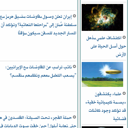
إيران تعلن وصول مفاوضات مضيق هرمز مع
سلطنة عُمان إلى “مراحلها النهائية” وتؤكد أن
المسار الجديد للسفن سيكون مؤقتًا
اكتشاف علمي مذهل
حول أصل الحياة على
الأرض
نائب ترامب عن المفاوضات مع الإيرانيين:
“يصعب التعامل معهم ونظامهم منقسم”
علماء يكتشفون
«بصمة كيميائية خفية»
قد تؤكد وجود كائنات
حملة الفجر» تحت الصيانة: الفاسدون في ه
فضائية
حتى نهاية أيلول! حين خفت صوت الدبابات في