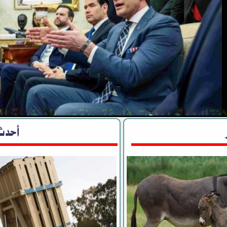
انتك: بتهديدات فارغة ونقص الذخيرة ا
 الاستراتيجي ضد إيران
أحدث