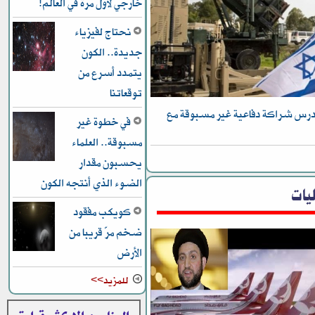
خارجي لأول مرة في العالم!
نحتاج لفيزياء
جديدة.. الكون
يتمدد أسرع من
توقعاتنا
يدرس شراكة دفاعية غير مسبوقة مع
في خطوة غير
مسبوقة.. العلماء
يحسبون مقدار
الضوء الذي أنتجه الكون
يات
كويكب مفقود
ضخم مرّ قريبا من
الأرض
للمزيد>>