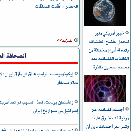
الخضراء عُقدت الصفقات
خبير أمريكي مثير
للمزيد>>
للجدل يفضح اكتشاف
بلاده 4 أنواع مختلفة من
الصحافة الي
الكائنات الفضائية بعد
تحطم صحون طائرة
إيكونوميست: ترامب عالق في مأزق إيران: لا
سلام مستقر
واشنطن بوست: لهذا السبب لم تعد أمريكا 
أجسام فضائية غير
إسرائيل من صواريخ إيران
مرئية قد تخترق عالمنا
وتمر عبر أجسادنا دون أن
نيويورك بوست: حرب إيران تتحول إلى فخ ي