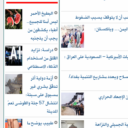
البطيخ الأحمر
يجب أن لا يتوقف بسبب الضغوط
ليس آمنا للجميع..
 واليمن… وباكستان:
أطباء يكشفون من
يجب أن يتجنبه
دراسة: تزايد
 الأميركية – السعودية على العراق :
القلق من استخدام
الذكاء الاصطناعي
ح ويهدد مشاريع التنمية بغداد/
أزمة دولية أثر
تدفّق بشري غير
مسبوق على سبتة:
ن الإجهاد الحراري
انتشال 57 جثة والفوضى تعمّ
المدينة
طبيب يوضح ما
ر في قضية الجميلي والنزاهة