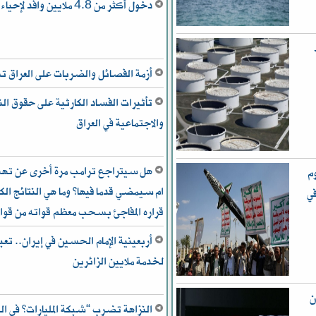
دخول أكثر من 4.8 ملايين وافد لإحياء “أربعينية الحسين”
ط
أزمة الفصائل والضربات على العراق
تأثيرات الفساد الكارثية على حقوق ال
والاجتماعية في العراق
هل سيتراجع ترامب مرة أخرى عن تهدي
ن 50 بهجوم
ام سيمضي قدما فيها؟ وما هي النتائج الكب
ي
قراره المفاجئ بسحب معظم قواته من قوا
أربعينية الإمام الحسين في إيران.. تعب
لخدمة ملايين الزائرين
ن
النزاهة تضرب “شبكة المليارات” في ال