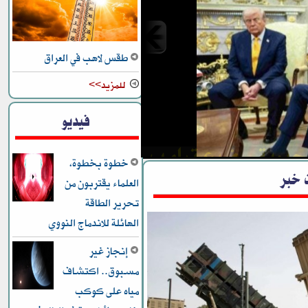
طقس لاهب في العراق
للمزيد>>
لحيوية.. ضيع ترامب
فيديو
خطوة بخطوة،
 خبر
العلماء يقتربون من
تحرير الطاقة
الهائلة للاندماج النووي
إنجاز غير
مسبوق.. اكتشاف
مياه على كوكب