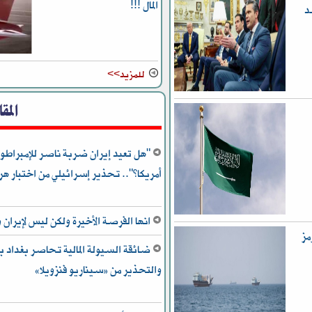
المال !!!
د
للمزيد>>
المق
"هل تعيد إيران ضربة ناصر للإمبراطور
أمريكا؟".. تحذير إسرائيلي من اختبار هر
انها الفرصة الأخيرة ولكن ليس لإيران و
مز
ضائقة السيولة المالية تحاصر بغداد بي
والتحذير من «سيناريو فنزويلا»