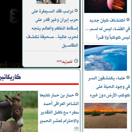
ترامب فقد السيطرة على
حرب إيران وغير قادر على
اكتشاف كيان جديد
إسقاط النظام والعالم يتجه
في الفضاء ليس له اسم…
لحرب عالمية.. صحيفة تكشف
ليس كوكباً ولا قمراً
ذي أتل
التفاصيل
التفوق
للمزيد>>
كاريكاتير
علماء يكتشفون السر
في وجود الحياة على
كوكب الأرض دون غيره
حمار بن حمار كتبها
الشاعر العراقى أحمد
مطر* مع كامل التقدير
والاحترام لمعشر الحمير
!!!