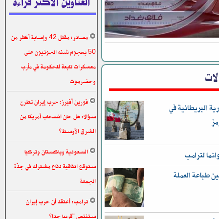
العناوين الاكثر قراءة
مصادر: مقتل 42 وإصابة أكثر من
50 بهجوم شنه الحوثيون على
معسكرات تابعة للحكومة في مأرب
الات
وحضرموت
فورين أفيرز: حرب إيران تطرح
ية البريطانية في
سؤالا: هل حان انسحاب أمريكا من
مز
الشرق الأوسط؟
السعودية وباكستان وتركيا
انما لترامب
ستوقع اتفاقية دفاع مشترك في جدّة
ن طباعة العملة
الجمعة
ترامب: أعتقد أن حرب إيران
ستنتهي “قريبا جدا”