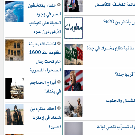
انية تكشف التفاصيل
علماء يكتشفون
السر في وجود
النزاهة في الأنبار.. زيادة ثروة المسؤولين بأكثر من 20%
الحياة على كوكب
الأرض دون غيره
اكتشاف مدينة
فاقية دفاع مشترك في جدّة
مفقودة منذ 1600
عام تحت رمال
الصحراء المصرية
قريبا جدا”
أبراج الجماجم
في بغداد!
لشمال والجنوب
أحفاد عنترة بن
شداد في إريتريا
(صور)
اء تسرّب نفطي قبالة