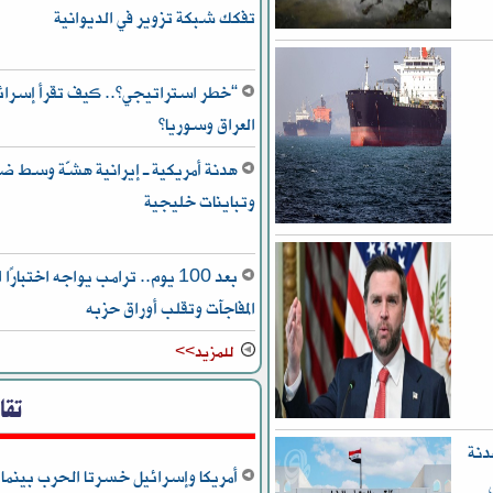
تفكك شبكة تزوير في الديوانية
“خطر استراتيجي”.. كيف تقرأ إسرائيل
العراق وسوريا؟
هدنة أمريكية ـ إيرانية هشّة وسط ض
وتباينات خليجية
بعد 100 يوم.. ترامب يواجه اختبا
المفاجآت وتقلب أوراق حزبه
للمزيد>>
تقا
دنة
أمريكا وإسرائيل خسرتا الحرب بينما