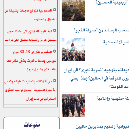
السعودية تتوقع هجمات وشيكة من
الشمال والجنوب
 تسحب البساط من “صولة الفجر”
لوفيغارو: الفخ الإيراني يشتد حول
مضيق هرمز وأسنانه تنغلق على ترامب
ناس الاقتصادية
النفط يرتفع إلى 83.48 دولار
للبرميل وسط مخاوف بشأن مقترحات
داته بتوجيه “ضربة كبرى” الى ايران
إعادة فتح مضيق هرمز
رى المتوقعة في الحالين؟ وماذا يعني
ذي أتلانتك: بتهديدات فارغة ونقص
عد الكويت؟
الذخيرة الحيوية.. ضيع ترامب التفوق
ئة حكومية وإعلامية
الاستراتيجي ضد إيران
منوعات
ديوانية وتطيح بمديرين حاليين