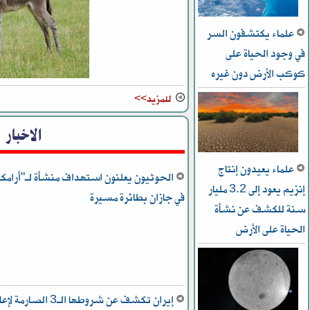
علماء يكتشفون السر
في وجود الحياة على
كوكب الأرض دون غيره
للمزيد>>
الاخبار
علماء يعيدون إنتاج
الحوثيون يعلنون استهداف منشأة لـ"أرامكو
إنزيم يعود إلى 3.2 مليار
في جازان بطائرة مسيرة
سنة للكشف عن نشأة
الحياة على الأرض
إيران تكشف عن شروطها الـ3 الصارمة 