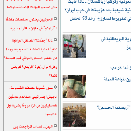
دية وتركيا وباكستان.. لماذا غابت
حتى تصحح الولايات المتحدة سلوكها
ة شيعية بعد هزيمتها في حرب ايران؟
وكيف جاء الرد الإيراني السريع وماذا يعني تطويرها لصاروخ “رعد 3” الحامل
الحوثيون يعلنون استهداف منشأة
لـ"أرامكو" في جازان بطائرة مسيرة
ية البريطانية في
لماذا “جمّدت” الفصائل العراقية
مز
تنفيذ تهديداتها ضد السعودية؟ وماذا
عن انتشار الجيش العراقي فجر الجمعة؟
انما لترامب
وهل لا تزال زيارة “الزيدي” للرياض
قائمة؟
ن طباعة العملة
صور مُسربة كشفت الفضيحة..
الجيش الإسرائيلي استخدم مسنَّين
فلسطينيين في غزة دروعًا بشرية قبل
إعدامهما
اليمن.. تصاعد المواجهات بين