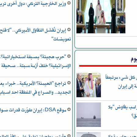
وزير الخارجية التركي: دول أخرى تريد 
إيران تُفشل التفاؤل الأميركي.. "لا فت
تعويضات"
وم
“حرب هجينة” بصبغة استخباراتية؟..
الإسرائيلية” خلف أزمة سبتة.. صحيفة
 كل شيء مرتبطاً
تراجع “الهيمنة” الأمريكية.. خبراء 
إلى إيران
الجديد.. والصراع في المنطقة احد اسب
امب يفاوض “بلا
موقع DSA: إيران طوّرت قدرات صواريخها بشكل كبير
ق”
 حرب حاسمة ولا
هآرتس: طهران تطبق على منافذ العالم