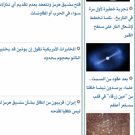
فتح مضيق هرمز وتتعهد بعدم تقديم أي تنازلا
تجربة خطيرة لأول مرة
سواء في الحرب أو المفاوضات
في التاريخ.. ناسا تخطط
ﻹشعال النار على سطح
القمر
المخابرات الأمريكية تقول إن بوتين قد يختبر
الناتو بهجوم محدود
بعد عقود من الصمت..
علماء يرصدون نبضا خافتا
من "عين زرقاء" في قلب
إيران: قريبون من اتفاق بشأن مضيق هرمز ل
مستعر أعظم
ليس كافيا لفتحه