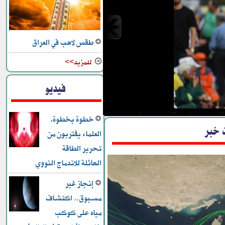
طقس لاهب في العراق
للمزيد>>
ارمة لإعادة فتح مضيق هرمز
فيديو
و المفاوضات
خطوة بخطوة،
 خبر
العلماء يقتربون من
تحرير الطاقة
الهائلة للاندماج النووي
إنجاز غير
مسبوق.. اكتشاف
مياه على كوكب