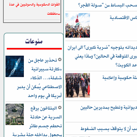
 تسحب البساط من “صولة الفجر”
القوات الحكومية والحوثيين في عدة
محافظات
ناس الاقتصادية
منوعات
داته بتوجيه “ضربة كبرى” الى ايران
رى المتوقعة في الحالين؟ وماذا يعني
تحذير عاجل من
عد الكويت؟
«كارثة سيبرانية
ئة حكومية وإعلامية
شاملة»… الذكاء
الاصطناعي يُمكن أن يدمر
أمريكا في يوم واحد
ديوانية وتطيح بمديرين حاليين
البنتاغون يرفع
السرية عن حادثة
تحطم جسم طائر
يجب أن لا يتوقف بسبب الضغوط
مجهول بداخله جثة بشرية