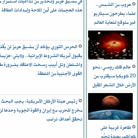
في مضيق هرمز وتحذير من تداعيات استمرار م
هروب من الشمس..
هذه الهجمات على أمن الملاحة وإمدادات الطاقة
علماء يطرحون سيناريو
غير متوقع لنهاية العالم
الحرس الثوري يؤكد أن مضيق هرمز لن يُفتح 
بقبول أمريكا الشروط الإيرانية.. ولايتي: هزيمة
واشنطن وتل أبيب رسخت الاعتقاد بضرورة ط
عالم فلك روسي: نحو
القوى الأجنبية من المنطقة
20 كويكبا سيقترب من
الأرض خلال الشهر المقبل
رئيس هيئة الأركان الأمريكية: يجب البحث 
مخرج للحرب مع إيران والقوة الجوية وحدها لن
تحقق أهداف ترامب
ظاهرة غريبة على
كواكب بعيدة تُحير