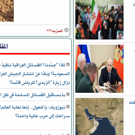
ت
للمزيد>>
المق
لماذا “جمّدت” الفصائل العراقية تنفي
السعودية؟ وماذا عن انتشار الجيش العرا
تزال زيارة “الزيدي” للرياض قائمة؟
ما مستقبل الفصائل المسلحة في ظل ال
كنه
صراعات إلى حرب عالمية واحدة؟