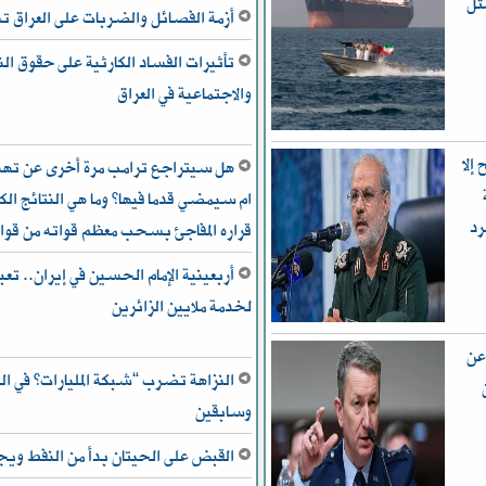
ثل
أزمة الفصائل والضربات على العراق
تأثيرات الفساد الكارثية على حقوق ال
والاجتماعية في العراق
إلا
هل سيتراجع ترامب مرة أخرى عن تهدي
ام سيمضي قدما فيها؟ وما هي النتائج الكب
رد
قراره المفاجئ بسحب معظم قواته من قوا
أربعينية الإمام الحسين في إيران.. تعب
لخدمة ملايين الزائرين
عن
النزاهة تضرب “شبكة المليارات” في ال
وسابقين
القبض على الحيتان بدأ من النفط و