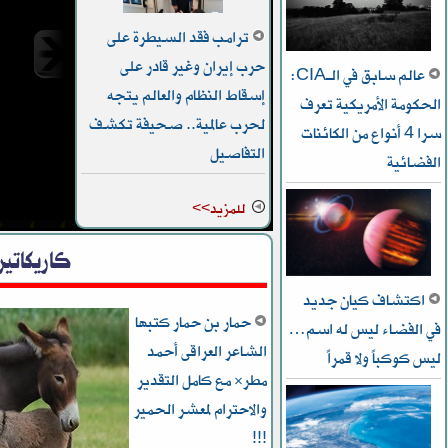
ترامب فقد السيطرة على
حرب إيران وغير قادر على
عالم سابق في الـCIA:
إسقاط النظام والعالم يتجه
الحكومة الأمريكية تعرف
لحرب عالمية.. صحيفة تكشف
سرا 4 أنواع من الكائنات
التفاصيل
الفضائية
وتتعهد
للمزيد>>
كاريكاتير
اكتشاف كيان جديد
حمار بن حمار كتبها
في الفضاء ليس له اسم…
الشاعر العراقى أحمد
ليس كوكباً ولا قمراً
مطر* مع كامل التقدير
والاحترام لمعشر الحمير
!!!