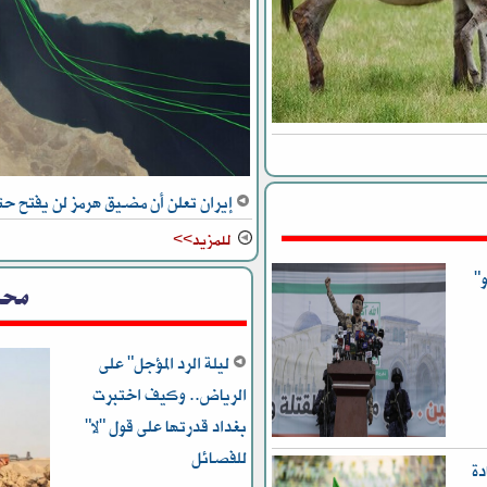
إيران تعلن أن مضيق هرمز لن يفتح ح
للمزيد>>
"
محل
ليلة الرد المؤجل" على
الرياض.. وكيف اختبرت
بغداد قدرتها على قول "لا"
للفصائل
لإعادة