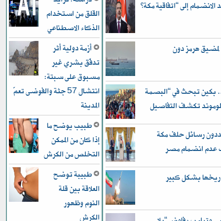
الانضمام إلى “اتفاقية مكة”
القلق من استخدام
الذكاء الاصطناعي
أزمة دولية أثر
ح لمضيق هرمز دون
تدفّق بشري غير
مسبوق على سبتة:
انتشال 57 جثة والفوضى تعمّ
 بكين تبحث في “البصمة
المدينة
 لوموند تكشف التفاصيل
طبيب يوضح ما
يعددون رسائل حلف مكة
إذا كان من الممكن
اب عدم انضمام مصر
التخلص من الكرش
طبيبة توضح
العلاقة بين قلة
النوم وظهور
الكرش
.. وترامب يفاوض “بلا