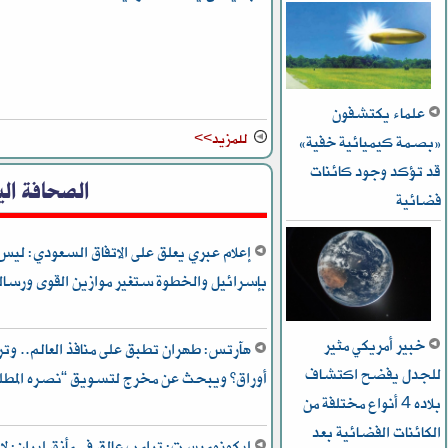
علماء يكتشفون
للمزيد>>
«بصمة كيميائية خفية»
قد تؤكد وجود كائنات
الصحافة الي
فضائية
إعلام عبري يعلق على الاتفاق السعودي: ليس
بإسرائيل والخطوة ستغير موازين القوى ورسالة 
خبير أمريكي مثير
هآرتس: طهران تطبق على منافذ العالم.. وتر
للجدل يفضح اكتشاف
أوراق” ويبحث عن مخرج لتسويق “نصره المطل
بلاده 4 أنواع مختلفة من
الكائنات الفضائية بعد
إيكونوميست: ترامب عالق في مأزق إيران: لا