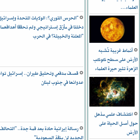
العلماء…
“الحرس الثوري”: الولايات المتحدة وإسرائيل
دخلتا في مأزق إستراتيجي ولم تحققا أهدافهما
“المعلنة والخبيثة” في الحرب
أنماط غريبة تُشبه
الأرض على سطح كوكب
الزهرة تثير حيرة العلماء
قصف مدفعي وتحليق طيران.. إسرائيل تو
عدوانها في جنوب لبنان
اكتشاف علمي مذهل
حول أصل الحياة على
رسالة إيرانية حادة بعد قمة جدة.. "التحالف
الأرض
الجديد لن ينقذ السعودية"