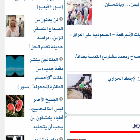
 واليمن… وباكستان:
(صور+فيديو)
لمن يعانون من
الصداع النصفي
 الأميركية – السعودية على العراق :
المزمن.. دراسة
حديثة تقدم الحل!
ح ويهدد مشاريع التنمية بغداد/
البنتاغون ينشر
دفعة جديدة من
ملفات "الأجسام
ن الإجهاد الحراري
الطائرة المجهولة" (صور )
البطيخ الأحمر
ليس آمنا للجميع..
أطباء يكشفون من
رير
يجب أن يتجنبه
دراسة: تزايد