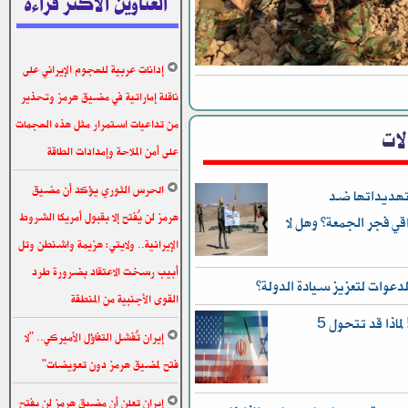
العناوين الاكثر قراءة
إدانات عربية للهجوم الإيراني على
ناقلة إماراتية في مضيق هرمز وتحذير
من تداعيات استمرار مثل هذه الهجمات
الات
على أمن الملاحة وإمدادات الطاقة
الحرس الثوري يؤكد أن مضيق
ذ تهديداتها ضد
هرمز لن يُفتح إلا بقبول أمريكا الشروط
قي فجر الجمعة؟ وهل لا
الإيرانية.. ولايتي: هزيمة واشنطن وتل
أبيب رسخت الاعتقاد بضرورة طرد
دعوات لتعزيز سيادة الدولة؟
القوى الأجنبية من المنطقة
نيوزويك: يا للهول.. إنها نهاية العالم! لماذا قد تتحول 5
إيران تُفشل التفاؤل الأميركي.. "لا
فتح لمضيق هرمز دون تعويضات"
إيران تعلن أن مضيق هرمز لن يفتح