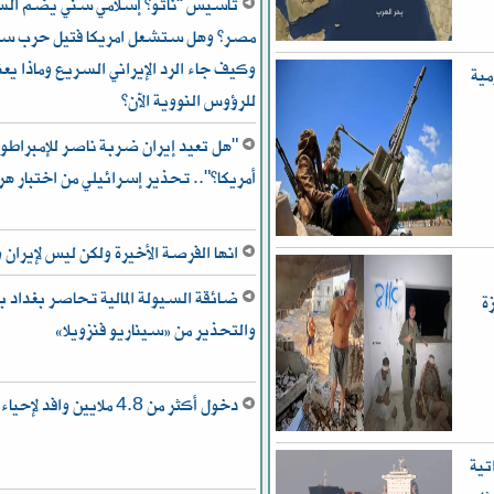
تأسيس “ناتو” إسلامي سني يضم السعو
مصر؟ وهل ستشعل امريكا فتيل حرب سني
مية
للرؤوس النووية الآن؟
"هل تعيد إيران ضربة ناصر للإمبراطور
أمريكا؟".. تحذير إسرائيلي من اختبار هر
انها الفرصة الأخيرة ولكن ليس لإيران و
ضائقة السيولة المالية تحاصر بغداد بي
ة
والتحذير من «سيناريو فنزويلا»
دخول أكثر من 4.8 ملايين وافد لإحياء “أربعينية الحسين”
تية