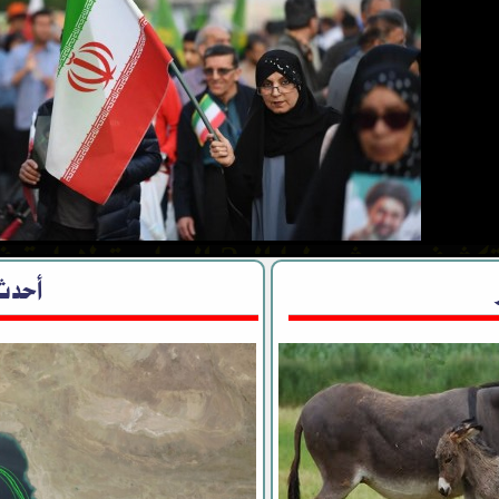
إيران تكشف عن شروطها الـ3 الص
 بعدم تقديم أي تنازلات سواء في الحرب أ
أحدث