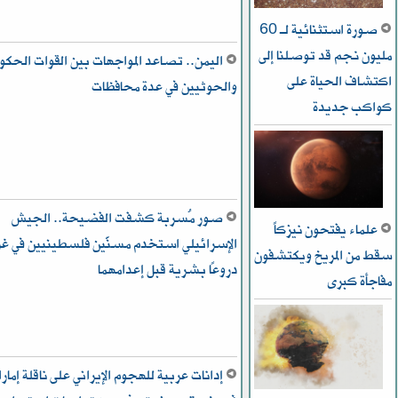
صورة استثنائية لـ 60
مليون نجم قد توصلنا إلى
اليمن.. تصاعد المواجهات بين القوات الحكو
اكتشاف الحياة على
والحوثيين في عدة محافظات
كواكب جديدة
صور مُسربة كشفت الفضيحة.. الجيش
علماء يفتحون نيزكاً
الإسرائيلي استخدم مسنَّين فلسطينيين في غز
سقط من المريخ ويكتشفون
دروعًا بشرية قبل إعدامهما
مفاجأة كبرى
إدانات عربية للهجوم الإيراني على ناقلة إمارا