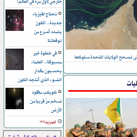
خارجي لأول مرة في العالم!
نحتاج لفيزياء
جديدة.. الكون
يتمدد أسرع من
توقعاتنا
في خطوة غير
تى تصحح الولايات المتحدة سلوكها
مسبوقة.. العلماء
يحسبون مقدار
الضوء الذي أنتجه الكون
يات
كويكب مفقود
ضخم مرّ قريبا من
الأرض
للمزيد>>