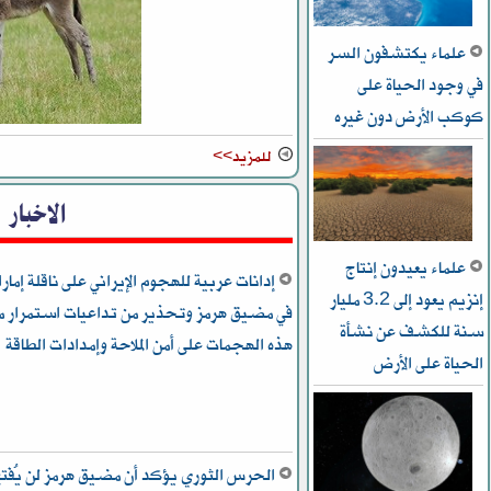
علماء يكتشفون السر
في وجود الحياة على
كوكب الأرض دون غيره
للمزيد>>
الاخبار
علماء يعيدون إنتاج
إدانات عربية للهجوم الإيراني على ناقلة إمارا
إنزيم يعود إلى 3.2 مليار
في مضيق هرمز وتحذير من تداعيات استمرار م
سنة للكشف عن نشأة
هذه الهجمات على أمن الملاحة وإمدادات الطاقة
الحياة على الأرض
الحرس الثوري يؤكد أن مضيق هرمز لن يُفتح 