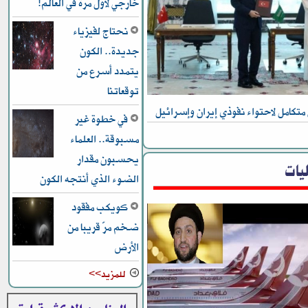
خارجي لأول مرة في العالم!
نحتاج لفيزياء
جديدة.. الكون
يتمدد أسرع من
توقعاتنا
متكامل لاحتواء نفوذي إيران وإسرائيل
في خطوة غير
مسبوقة.. العلماء
يحسبون مقدار
يات
الضوء الذي أنتجه الكون
كويكب مفقود
ضخم مرّ قريبا من
الأرض
للمزيد>>