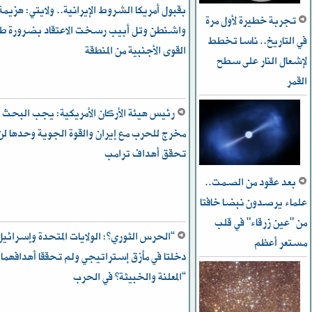
بقبول أمريكا الشروط الإيرانية.. ولايتي: هزيمة
تجربة خطيرة لأول مرة
واشنطن وتل أبيب رسخت الاعتقاد بضرورة ط
في التاريخ.. ناسا تخطط
القوى الأجنبية من المنطقة
ﻹشعال النار على سطح
القمر
رئيس هيئة الأركان الأمريكية: يجب البحث 
مخرج للحرب مع إيران والقوة الجوية وحدها لن
تحقق أهداف ترامب
بعد عقود من الصمت..
علماء يرصدون نبضا خافتا
من "عين زرقاء" في قلب
“الحرس الثوري”: الولايات المتحدة وإسرائيل
مستعر أعظم
دخلتا في مأزق إستراتيجي ولم تحققا أهدافهما
“المعلنة والخبيثة” في الحرب