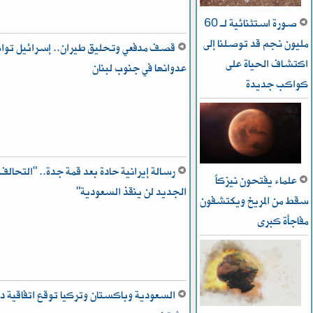
صورة استثنائية لـ 60
مليون نجم قد توصلنا إلى
قصف مدفعي وتحليق طيران.. إسرائيل تو
اكتشاف الحياة على
عدوانها في جنوب لبنان
كواكب جديدة
رسالة إيرانية حادة بعد قمة جدة.. "التحالف
علماء يفتحون نيزكاً
الجديد لن ينقذ السعودية"
سقط من المريخ ويكتشفون
مفاجأة كبرى
السعودية وباكستان وتركيا توقع اتفاقية دف