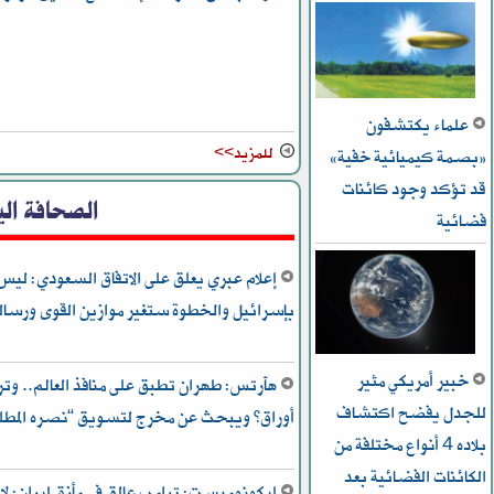
علماء يكتشفون
للمزيد>>
«بصمة كيميائية خفية»
قد تؤكد وجود كائنات
الصحافة الي
فضائية
إعلام عبري يعلق على الاتفاق السعودي: ليس
بإسرائيل والخطوة ستغير موازين القوى ورسالة 
خبير أمريكي مثير
هآرتس: طهران تطبق على منافذ العالم.. وتر
للجدل يفضح اكتشاف
أوراق” ويبحث عن مخرج لتسويق “نصره المطل
بلاده 4 أنواع مختلفة من
الكائنات الفضائية بعد
إيكونوميست: ترامب عالق في مأزق إيران: لا