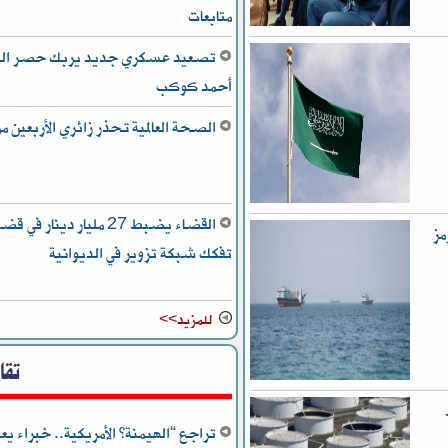
متابعات
تصعيد عسكري جديد يربك حصر السلا
أحمد كوكب
الصحة العالمية تحذر زائري الأربعين م
القضاء يضبط 27 مليار دينا
مز
تفكك شبكة تزوير في الديوانية
للمزيد>>
تقا
ط
تراجع “الهيمنة” الأمريكية.. خبراء 