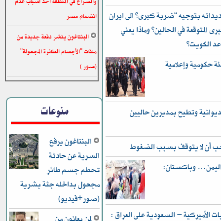
والصراع في المنطقة احد اسباب عدم
داته بتوجيه “ضربة كبرى” الى ايران
انضمام مصر
رى المتوقعة في الحالين؟ وماذا يعني
البنتاغون ينشر دفعة جديدة من
عد الكويت؟
ملفات "الأجسام الطائرة المجهولة"
ئة حكومية وإعلامية
(صور )
منوعات
ديوانية وتطيح بمديرين حاليين
البنتاغون يرفع
يجب أن لا يتوقف بسبب الضغوط
السرية عن حادثة
 واليمن… وباكستان:
تحطم جسم طائر
مجهول بداخله جثة بشرية
(صور+فيديو)
 الأميركية – السعودية على العراق :
لمن يعانون من