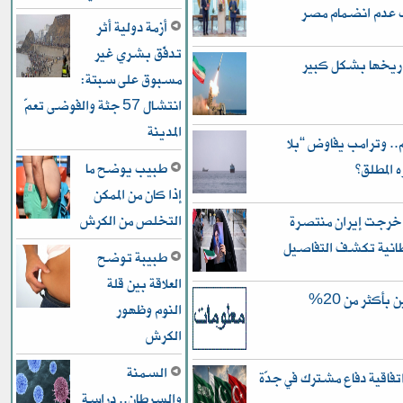
اب عدم انضمام مصر
أزمة دولية أثر
تدفّق بشري غير
مسبوق على سبتة:
انتشال 57 جثة والفوضى تعمّ
المدينة
.. وترامب يفاوض “بلا
طبيب يوضح ما
المطلق”
إذا كان من الممكن
التخلص من الكرش
 خرجت إيران منتصرة
انية تكشف التفاصيل
طبيبة توضح
العلاقة بين قلة
النزاهة في الأنبار.. زيادة ثروة المسؤولين بأكثر من 20%
النوم وظهور
الكرش
السمنة
فاقية دفاع مشترك في جدّة
والسرطان.. دراسة