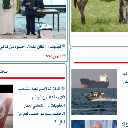
لوموند: “اتفاق مكة”.. خطوة من ثلاثي 
للمزيد>>
محل
تية
ثل
الخزانة الأميركية تشطب
فلاي بغداد من قوائم
العقوبات.. : التهاني لعمار
الحكيم سيربو حصادكم من
المال !!!
إلا