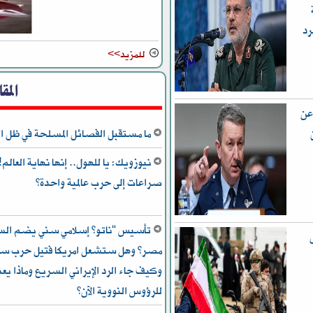
رد
للمزيد>>
المق
عن
ما مستقبل الفصائل المسلحة في ظل ال
صراعات إلى حرب عالمية واحدة؟
تأسيس “ناتو” إسلامي سني يضم السعو
مصر؟ وهل ستشعل امريكا فتيل حرب سني
للرؤوس النووية الآن؟