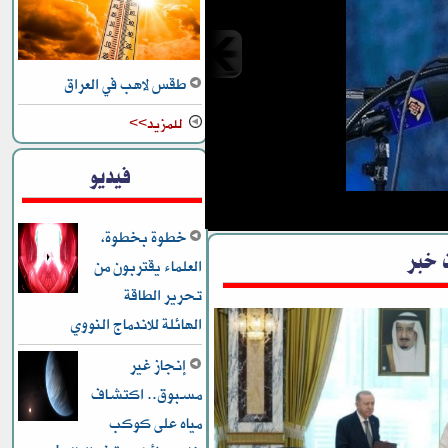
طقس لاهب في العراق
للمزيد>>
 بقبول أمريكا
فيديو
تل أبيب رسخت
ة
خطوة بخطوة،
 خبر
العلماء يقتربون من
تحرير الطاقة
الهائلة للاندماج النووي
إنجاز غير
مسبوق.. اكتشاف
مياه على كوكب