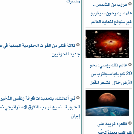
مشترك
هروب من الشمس..
علماء يطرحون سيناريو
غير متوقع لنهاية العالم
ثلاثة قتلى من القوات الحكومية اليمنية في 
جديد للحوثيين
عالم فلك روسي: نحو
20 كويكبا سيقترب من
الأرض خلال الشهر المقبل
ذي أتلانتك: بتهديدات فارغة ونقص الذخيرة
الحيوية.. ضيع ترامب التفوق الاستراتيجي ض
إيران
ظاهرة غريبة على
كواكب بعيدة تُحير