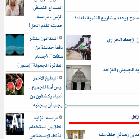
الصداع النصفي
المزمن.. دراسة
ح ويهدد مشاريع التنمية بغداد/
حديثة تقدم الحل!
البنتاغون ينشر
ن الإجهاد الحراري
دفعة جديدة من
ملفات "الأجسام
الطائرة المجهولة" (صور )
ر في قضية الجميلي والنزاهة
البطيخ الأحمر
ليس آمنا للجميع..
أطباء يكشفون من
يجب أن يتجنبه
رير
دراسة: تزايد
القلق من استخدام
يعددون رسائل حلف مكة
الذكاء الاصطناعي