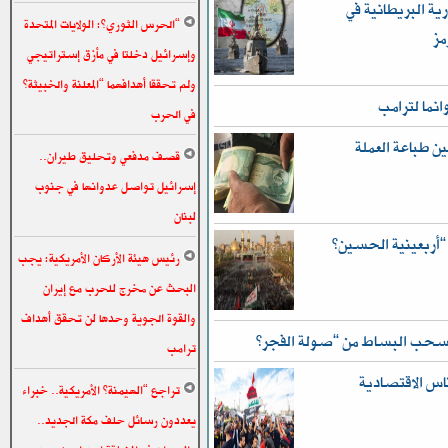
ية البريطانية في
“الحرس الثوري”: الولايات المتحدة
مز
وإسرائيل دخلتا في مأزق إستراتيجي
ولم تحققا أهدافهما “المعلنة والخبيثة”
انما لترامب
في الحرب
ن طباعة العملة
قصف مدفعي وتحليق طيران..
إسرائيل تواصل عدوانها في جنوب
لبنان
رئيس هيئة الأركان الأمريكية: يجب
البحث عن مخرج للحرب مع إيران
والقوة الجوية وحدها لن تحقق أهداف
 تسحب البساط من “صولة الفجر”
ترامب
ناس الاقتصادية
تراجع “الهيمنة” الأمريكية.. خبراء
يعددون رسائل حلف مكة الجديد..