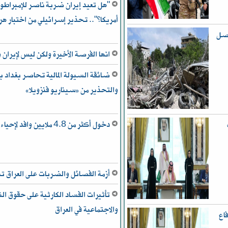
"هل تعيد إيران ضربة ناصر للإمبراطور
أمريكا؟".. تحذير إسرائيلي من اختبار هر
اصل
انها الفرصة الأخيرة ولكن ليس لإيران و
ضائقة السيولة المالية تحاصر بغداد بي
والتحذير من «سيناريو فنزويلا»
دخول أكثر من 4.8 ملايين وافد لإحياء “أربعينية الحسين”
أزمة الفصائل والضربات على العراق
تأثيرات الفساد الكارثية على حقوق ال
والاجتماعية في العراق
اع