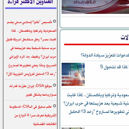
العناوين الاكثر قراءة
تأسيس “ناتو” إسلامي سني يضم
السعودية وتركيا وباكستان.. لماذا
الات
غابت مصر؟ وهل ستشعل امريكا فتيل
حرب سنية شيعية بعد هزيمتها في
دعوات لتعزيز سيادة الدولة؟
حرب ايران؟ وكيف جاء الرد الإيراني
السريع وماذا يعني تطويرها لصاروخ
نيوزويك: يا للهول.. إنها نهاية العالم! لماذا قد تتحول 5
“رعد 3” الحامل للرؤوس النووية الآن؟
موقع DSA: إيران طوّرت قدرات
دية وتركيا وباكستان.. لماذا غابت
صواريخها بشكل كبير
ة شيعية بعد هزيمتها في حرب ايران؟
عالم سابق في الـCIA: الحكومة
وكيف جاء الرد الإيراني السريع وماذا يعني تطويرها لصاروخ “رعد 3” الحامل
الأمريكية تعرف سرا 4 أنواع من
الكائنات الفضائية