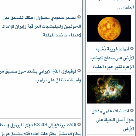
العلماء…
مصدر سعودي مسؤول: هناك تنسيق بين
الحوثيين والميليشيات العراقية وإيران للإعداد
لاعتداءات ضد المملكة
أنماط غريبة تُشبه
الأرض على سطح كوكب
الزهرة تثير حيرة العلماء
لوفيغارو: الفخ الإيراني يشتد حول مضيق هر
وأسنانه تنغلق على ترامب
اكتشاف علمي مذهل
حول أصل الحياة على
النفط يرتفع إلى 83.48 دولار للبرميل وس
الأرض
مخاوف بشأن مقترحات إعادة فتح مضيق هرمز