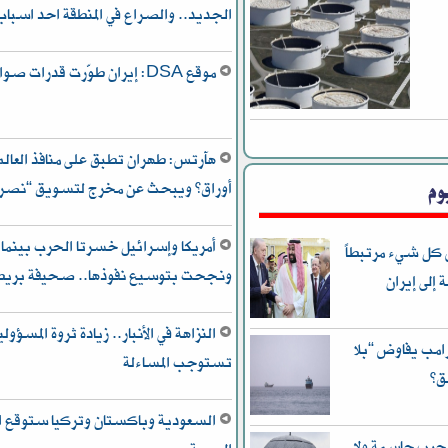
الجديد.. والصراع في المنطقة احد اسب
موقع DSA: إيران طوّرت قدرات صواريخها بشكل كبير
هآرتس: طهران تطبق على منافذ العالم
وم
أوراق” ويبحث عن مخرج لتسويق “نصره 
أمريكا وإسرائيل خسرتا الحرب بينما
 كل شيء مرتبطاً
ونجحت بتوسيع نفوذها.. صحيفة بريط
إلى إيران
امب يفاوض “بلا
تستوجب المساءلة
ق”
السعودية وباكستان وتركيا ستوقع ات
 حرب حاسمة ولا