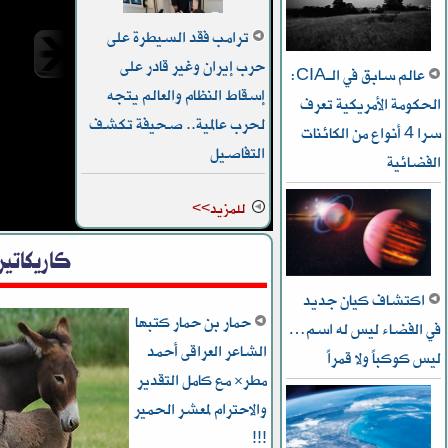
ترامب فقد السيطرة على
حرب إيران وغير قادر على
عالم سابق في الـCIA:
إسقاط النظام والعالم يتجه
الحكومة الأمريكية تعرف
لحرب عالمية.. صحيفة تكشف
سرا 4 أنواع من الكائنات
الحرس 
التفاصيل
الفضائية
الشروط
الاعتق
للمزيد>>
كاريكاتير
اكتشاف كيان جديد
حمار بن حمار كتبها
في الفضاء ليس له اسم…
الشاعر العراقى أحمد
ليس كوكباً ولا قمراً
مطر* مع كامل التقدير
والاحترام لمعشر الحمير
!!!