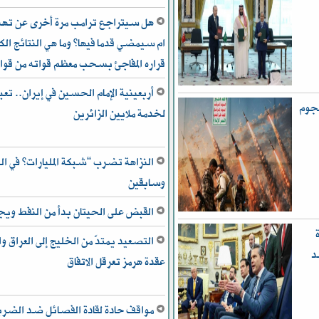
هل سيتراجع ترامب مرة أخرى عن تهدي
ام سيمضي قدما فيها؟ وما هي النتائج الكب
قراره المفاجئ بسحب معظم قواته من قوا
أربعينية الإمام الحسين في إيران.. تعب
هجوم
لخدمة ملايين الزائرين
النزاهة تضرب “شبكة المليارات” في ال
وسابقين
القبض على الحيتان بدأ من النفط و
التصعيد يمتدّ من الخليج إلى العراق
د
عقدة هرمز تعرقل الاتفاق
مواقف حادة لقادة الفصائل ضد الضربات