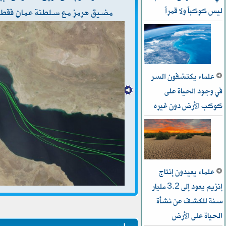
ليس كوكباً ولا قمراً
مضيق هرمز مع سلطنة عمان فقط
علماء يكتشفون السر
في وجود الحياة على
كوكب الأرض دون غيره
علماء يعيدون إنتاج
إنزيم يعود إلى 3.2 مليار
سنة للكشف عن نشأة
الحياة على الأرض