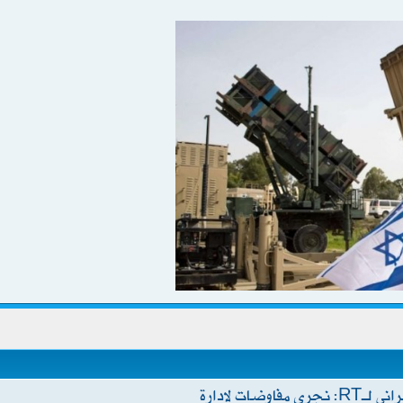
مصدر مقرب من فريق التفاوض الإيراني لـRT: نجري مفاوضات لإدارة