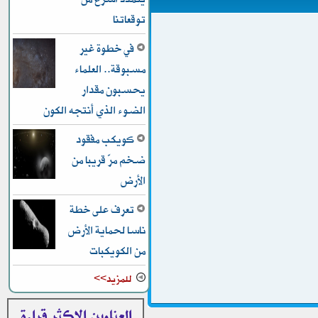
توقعاتنا
في خطوة غير
مسبوقة.. العلماء
يحسبون مقدار
الضوء الذي أنتجه الكون
كويكب مفقود
ضخم مرّ قريبا من
الأرض
تعرف على خطة
ناسا لحماية الأرض
من الكويكبات
للمزيد>>
العناوين الاكثر قراءة