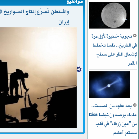
مواضيع
واشنطن تُسرّع إنتاج الصواريخ ال
إيران
تجربة خطيرة لأول مرة
في التاريخ.. ناسا تخطط
ﻹشعال النار على سطح
القمر
بعد عقود من الصمت..
علماء يرصدون نبضا خافتا
من "عين زرقاء" في قلب
مستعر أعظم