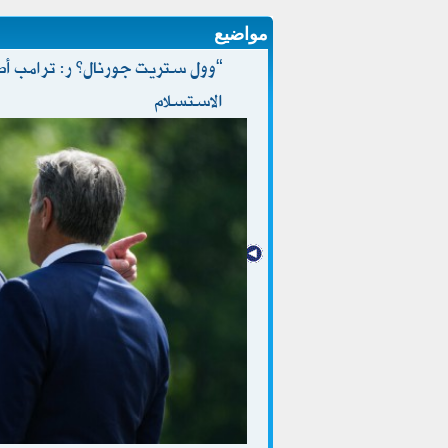
مواضيع
“وول ستريت جورنال” ر: ترامب أصد
الاستسلام