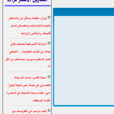
إيران: تلقينا رسائل من واشنطن
بالعودة لالتزاماتها وباكستان تدعو
قاليباف وعراقجي لزيارتها
الخزانة الأميركية تشطب فلاي
بغداد من قوائم العقوبات.. : التهاني
لعمار الحكيم سيربو حصادكم من المال
!!!
حملة الفجر» تحت الصيانة:
الفاسدون في هدنة حتى نهاية أيلول!
حين خفت صوت الدبابات في الخضراء
عُقدت الصفقات
نائب ترامب عن المفاوضات مع