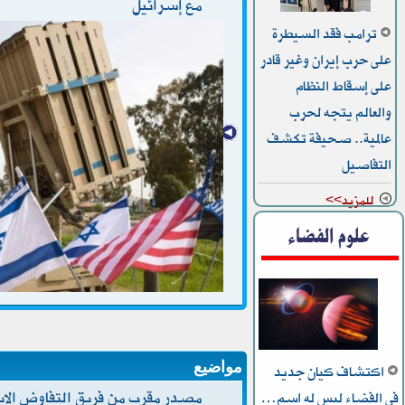
مع إسرائيل
ترامب فقد السيطرة
على حرب إيران وغير قادر
على إسقاط النظام
والعالم يتجه لحرب
عالمية.. صحيفة تكشف
التفاصيل
للمزيد>>
علوم الفضاء
مواضيع
اكتشاف كيان جديد
في الفضاء ليس له اسم…