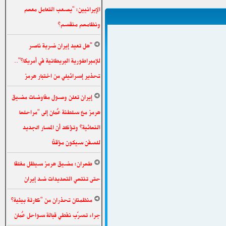
الإيرانيين: “يصعب التعامل معهم
ونظامهم منقسم”
"هل تعيد إيران ضربة ناصر
للإمبراطورية البريطانية في أمريكا؟"..
تحذير إسرائيلي من اختبار هرمز
إيران تعلن وصول مفاوضات مضيق
هرمز مع سلطنة عُمان إلى “مراحلها
النهائية” وتؤكد أن المسار الجديد
للسفن سيكون مؤقتًا
طهران: مضيق هرمز سيظل مغلقا
حتى تنتهي التهديدات ضد إيران
منظمتان تحذران من “كارثة بيئية”
جراء تسرّب نفطي قبالة سواحل عُمان