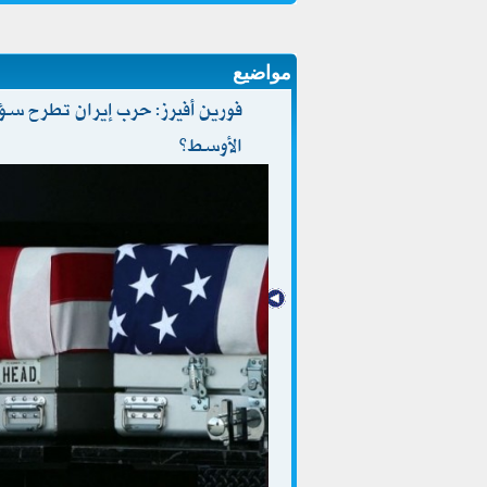
مواضيع
فورين أفيرز: حرب إيران تطرح سؤا
الأوسط؟