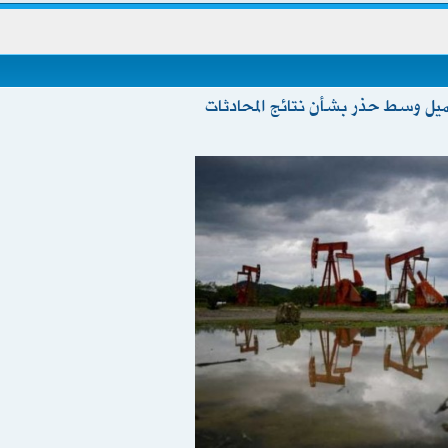
ى 79.91 دولار للبرميل وسط حذر بشأن نتائج المحادثات