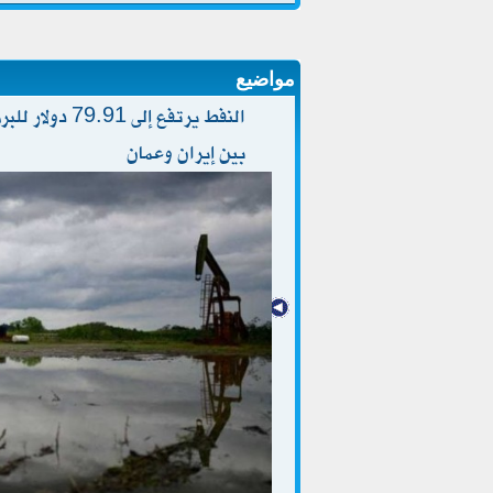
مواضيع
النفط يرتفع إل
بين إيران وعمان