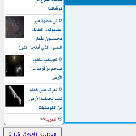
توقعاتنا
في خطوة غير
مسبوقة.. العلماء
يحسبون مقدار
الضوء الذي أنتجه الكون
كويكب مفقود
ضخم مرّ قريبا من
الأرض
تعرف على خطة
ناسا لحماية الأرض
من الكويكبات
للمزيد>>
العناوين الاكثر قراءة