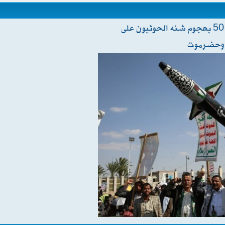
مصادر: مقتل 42 وإصابة أكثر من 50 بهجوم شنه الحوثيون على
ب وحضرموت