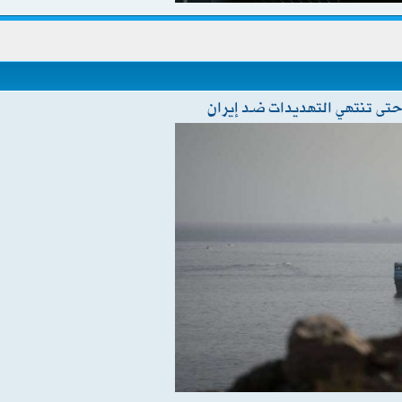
تى تنتهي التهديدات ضد إيران