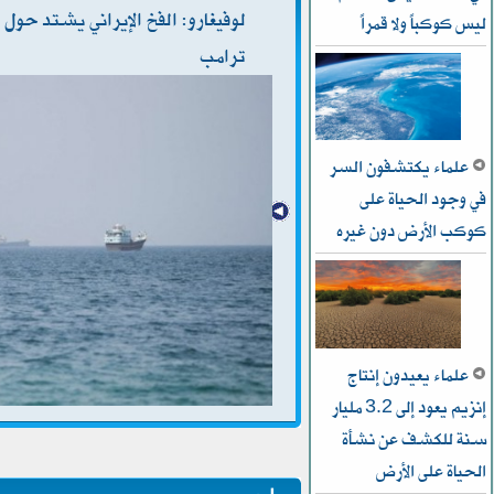
لوفيغارو: الفخ الإيراني يشتد حول
ليس كوكباً ولا قمراً
ترامب
علماء يكتشفون السر
في وجود الحياة على
كوكب الأرض دون غيره
علماء يعيدون إنتاج
إنزيم يعود إلى 3.2 مليار
سنة للكشف عن نشأة
الحياة على الأرض