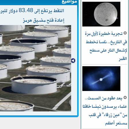
مواضيع
النفط يرتفع إل
إعادة فتح مضيق هرمز
تجربة خطيرة لأول مرة
في التاريخ.. ناسا تخطط
ﻹشعال النار على سطح
القمر
بعد عقود من الصمت..
علماء يرصدون نبضا خافتا
من "عين زرقاء" في قلب
مستعر أعظم