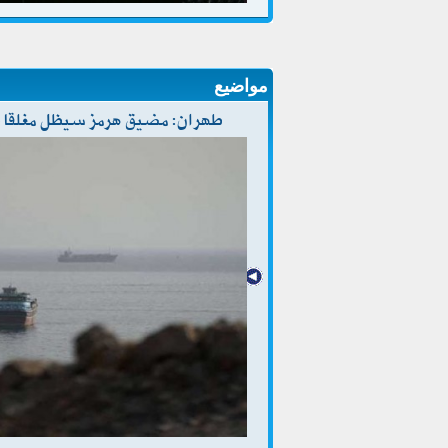
مواضيع
طهران: مضيق هرمز سيظل مغلقا ح