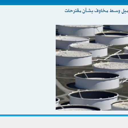
ى 83.48 دولار للبرميل وسط مخاوف بشأن مقترحات