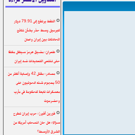
النفط يرتفع إلى 79.91 دولار
للبرميل وسط حذر بشأن نتائج
المحادثات بين إيران وعمان
طهران: مضيق هرمز سيظل مغلقا
حتى تنتهي التهديدات ضد إيران
مصادر: مقتل 42 وإصابة أكثر من
50 بهجوم شنه الحوثيون على
معسكرات تابعة للحكومة في مأرب
وحضرموت
فورين أفيرز: حرب إيران تطرح
سؤالا: هل حان انسحاب أمريكا من
الشرق الأوسط؟