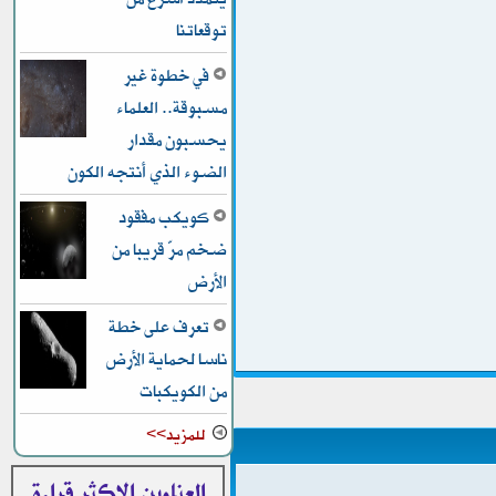
توقعاتنا
في خطوة غير
مسبوقة.. العلماء
يحسبون مقدار
الضوء الذي أنتجه الكون
كويكب مفقود
ضخم مرّ قريبا من
الأرض
تعرف على خطة
ناسا لحماية الأرض
من الكويكبات
للمزيد>>
العناوين الاكثر قراءة