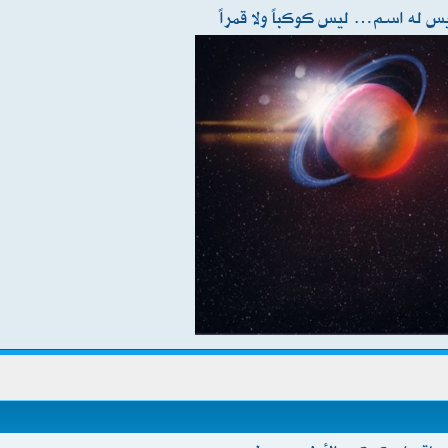
 له اسم… ليس كوكباً ولا قمراً