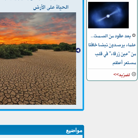
الحياة على الأرض
بعد عقود من الصمت..
علماء يرصدون نبضا خافتا
من "عين زرقاء" في قلب
مستعر أعظم
للمزيد>>
مواضيع