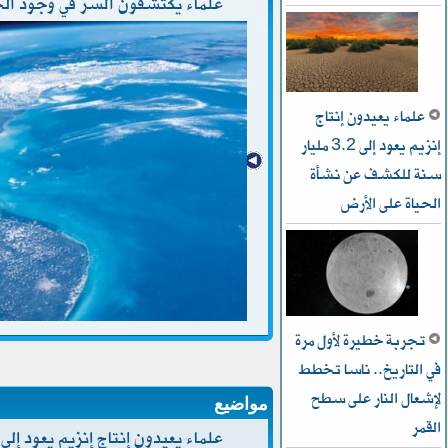
علماء يكتشفون السر في وجود الح
علماء يعيدون إنتاج
إنزيم يعود إلى 3.2 مليار
سنة للكشف عن نشأة
الحياة على الأرض
تجربة خطيرة لأول مرة
في التاريخ.. ناسا تخطط
ﻹشعال النار على سطح
مواضيع
القمر