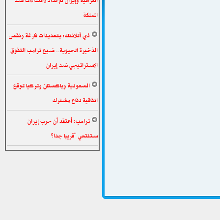
العراقية وإيران للإعداد لاعتداءات ضد
المملكة
ذي أتلانتك: بتهديدات فارغة ونقص
الذخيرة الحيوية.. ضيع ترامب التفوق
الاستراتيجي ضد إيران
السعودية وباكستان وتركيا توقع
اتفاقية دفاع مشترك
ترامب: أعتقد أن حرب إيران
ستنتهي “قريبا جدا”