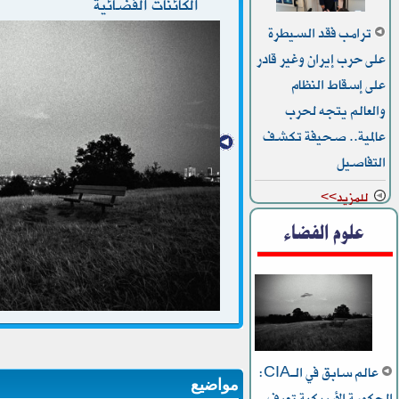
الكائنات الفضائية
ترامب فقد السيطرة
على حرب إيران وغير قادر
على إسقاط النظام
والعالم يتجه لحرب
عالمية.. صحيفة تكشف
التفاصيل
للمزيد>>
علوم الفضاء
عالم سابق في الـCIA:
مواضيع
الحكومة الأمريكية تعرف