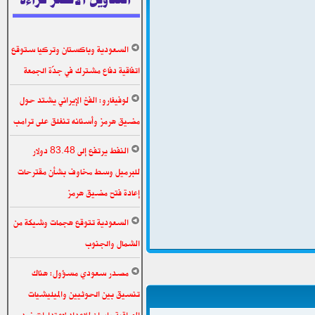
السعودية وباكستان وتركيا ستوقع
اتفاقية دفاع مشترك في جدّة الجمعة
لوفيغارو: الفخ الإيراني يشتد حول
مضيق هرمز وأسنانه تنغلق على ترامب
النفط يرتفع إلى 83.48 دولار
للبرميل وسط مخاوف بشأن مقترحات
إعادة فتح مضيق هرمز
السعودية تتوقع هجمات وشيكة من
الشمال والجنوب
مصدر سعودي مسؤول: هناك
تنسيق بين الحوثيين والميليشيات