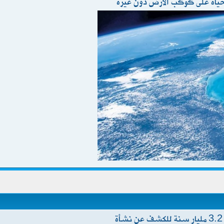
ياة على كوكب الأرض دون غيره
علماء يعيدون إنتاج إنزيم يعود إلى 3.2 مليار سنة للكشف عن نشأة