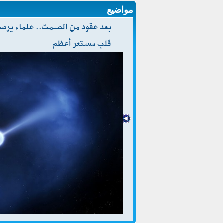
مواضيع
بعد عقود من الصمت.. علماء يرصد
قلب مستعر أعظم