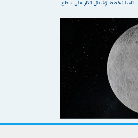
خ.. ناسا تخطط ﻹشعال النار على سطح