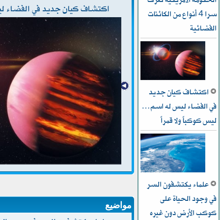
اكتشاف كيان جديد في الفضاء ليس
سرا 4 أنواع من الكائنات
الفضائية
اكتشاف كيان جديد
في الفضاء ليس له اسم…
ليس كوكباً ولا قمراً
علماء يكتشفون السر
في وجود الحياة على
مواضيع
كوكب الأرض دون غيره