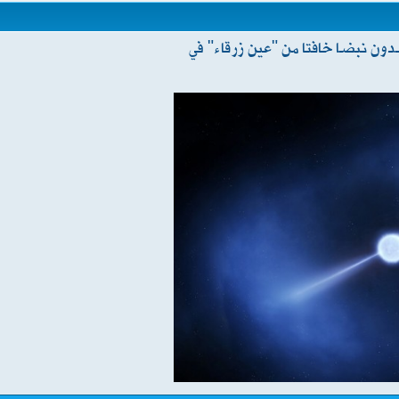
ون نبضا خافتا من "عين زرقاء" في