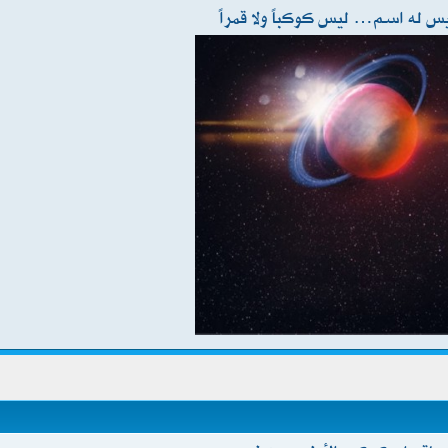
 له اسم… ليس كوكباً ولا قمراً