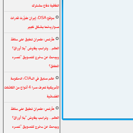
اتفاقية دفاع مشترك
موقع DSA: إيران طوّرت قدرات
صواريخها بشكل كبير
هآرتس: طهران تطبق على منافذ
العالم.. وترامب يفاوض “بلا أوراق”
ويبحث عن مخرج لتسويق “نصره
المطلق”
عالم سابق في الـCIA: الحكومة
الأمريكية تعرف سرا 4 أنواع من الكائنات
الفضائية
هآرتس: طهران تطبق على منافذ
العالم.. وترامب يفاوض “بلا أوراق”
ويبحث عن مخرج لتسويق “نصره