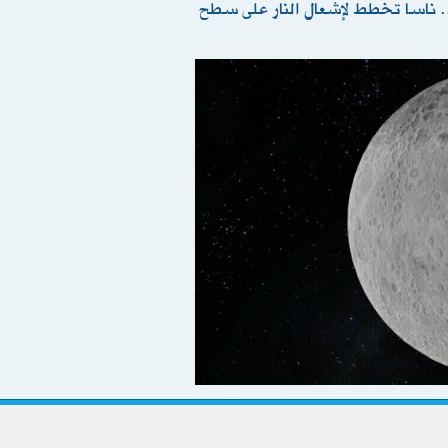
خ.. ناسا تخطط ﻹشعال النار على سطح