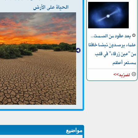
الحياة على الأرض
بعد عقود من الصمت..
علماء يرصدون نبضا خافتا
من "عين زرقاء" في قلب
مستعر أعظم
للمزيد>>
مواضيع