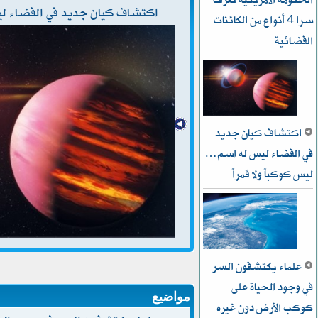
اكتشاف كيان جديد في الفضاء ليس
سرا 4 أنواع من الكائنات
الفضائية
اكتشاف كيان جديد
في الفضاء ليس له اسم…
ليس كوكباً ولا قمراً
علماء يكتشفون السر
في وجود الحياة على
مواضيع
كوكب الأرض دون غيره