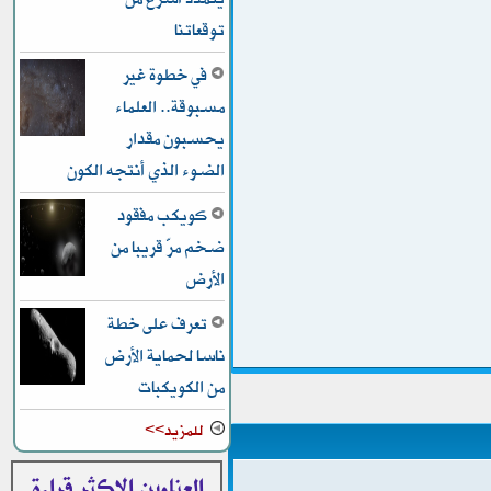
توقعاتنا
في خطوة غير
مسبوقة.. العلماء
يحسبون مقدار
الضوء الذي أنتجه الكون
كويكب مفقود
ضخم مرّ قريبا من
الأرض
تعرف على خطة
ناسا لحماية الأرض
من الكويكبات
للمزيد>>
العناوين الاكثر قراءة