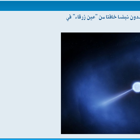
ون نبضا خافتا من "عين زرقاء" في