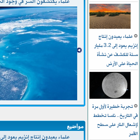
علماء يكتشفون السر في وجود الح
علماء يعيدون إنتاج
إنزيم يعود إلى 3.2 مليار
سنة للكشف عن نشأة
الحياة على الأرض
تجربة خطيرة لأول مرة
في التاريخ.. ناسا تخطط
ﻹشعال النار على سطح
مواضيع
القمر