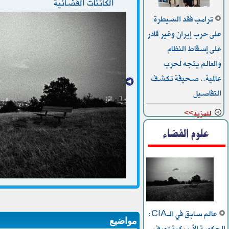
الكائنات الفضائية
ترامب فقد السيطرة
على حرب إيران وغير قادر
على إسقاط النظام
والعالم يتجه لحرب
عالمية.. صحيفة تكشف
التفاصيل
للمزيد>>
علوم الفضاء
عالم سابق في الـCIA:
مواضيع
الحكومة الأمريكية تعرف