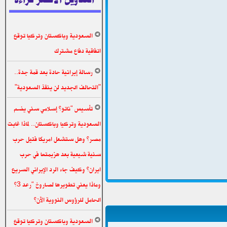
السعودية وباكستان وتركيا توقع
اتفاقية دفاع مشترك
رسالة إيرانية حادة بعد قمة جدة..
"التحالف الجديد لن ينقذ السعودية"
تأسيس “ناتو” إسلامي سني يضم
السعودية وتركيا وباكستان.. لماذا غابت
مصر؟ وهل ستشعل امريكا فتيل حرب
سنية شيعية بعد هزيمتها في حرب
ايران؟ وكيف جاء الرد الإيراني السريع
وماذا يعني تطويرها لصاروخ “رعد 3”
الحامل للرؤوس النووية الآن؟
السعودية وباكستان وتركيا توقع